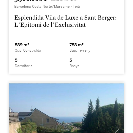
Barcelona Costa Norte/Maresme - Teià
Esplèndida Vila de Luxe a Sant Berger:
L’Epitomi de l’Exclusivitat
589 m²
758 m²
Sup. Construïda
Sup. Terreny
5
5
Dormitoris
Banys