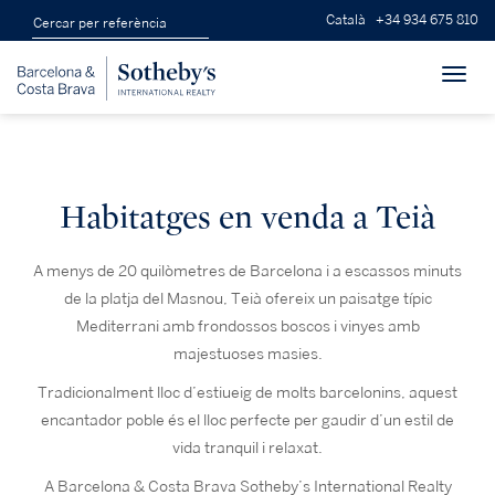
Català
+34 934 675 810
Toggl
navig
Habitatges en venda a Teià
A menys de 20 quilòmetres de Barcelona i a escassos minuts
de la platja del Masnou, Teià ofereix un paisatge típic
Mediterrani amb frondossos boscos i vinyes amb
majestuoses masies.
Tradicionalment lloc d’estiueig de molts barcelonins, aquest
encantador poble és el lloc perfecte per gaudir d’un estil de
vida tranquil i relaxat.
A Barcelona & Costa Brava Sotheby’s International Realty