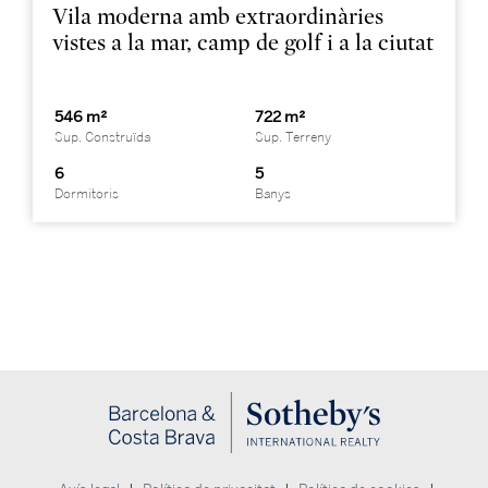
Vila moderna amb extraordinàries
vistes a la mar, camp de golf i a la ciutat
546 m²
722 m²
Sup. Construïda
Sup. Terreny
6
5
Dormitoris
Banys