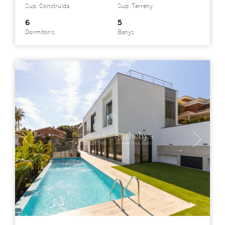
Sup. Construïda
Sup. Terreny
6
5
Dormitoris
Banys