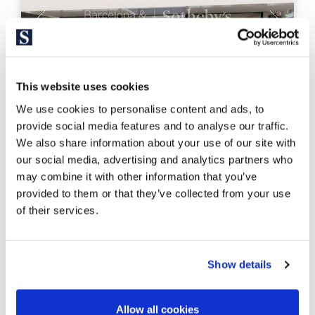
This website uses cookies
We use cookies to personalise content and ads, to
provide social media features and to analyse our traffic.
We also share information about your use of our site with
MARP4218
our social media, advertising and analytics partners who
5.850.000 €
Casa unifamiliar
may combine it with other information that you’ve
Barcelona Costa Norte/Maresme - Teià
provided to them or that they’ve collected from your use
of their services.
Casa de somni, elegant, minimalista e
innovadora, en un ambient privilegiat.
Show details
1.000 m²
1.500 m²
Sup. Construïda
Sup. Terreny
Allow all cookies