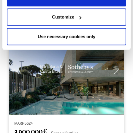
6
6
Dormitoris
Banys
Customize
Use necessary cookies only
MARP5624
3.900.000 €
Casa unifamiliar