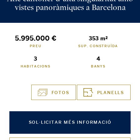
vistes panoràmiques a Barcelona
5.995.000 €
353 m²
PREU
SUP. CONSTRUÏDA
3
4
HABITACIONS
BANYS
FOTOS
PLANELLS
SOL·LICITAR MÉS INFORMACIÓ