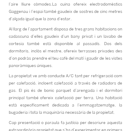
l’aire lliure còmodes.La cuina ofereix electrodomèstics
Gaggenau i l’espai també gaudeix de sostres de cinc metres
d’alçada igual que la zona d’estar.
Al llarg de l’apartament disposa de tres grans habitacions on
cadascuna d’elles gaudeix d’un bany privat i un lavabo de
cortesia també està disponible al passadís. Dos dels
dormitoris, inclòs el mestre, ofereix terrasses privades des
d’on podràs prendre el teu cafè del matí i gaudir de les vistes
panoràmiques úniques.
La propietat ve amb conducte A/C tant per refrigeració com
per calefacció, incloent calefacció a través de radiadors de
gas. El pis és de bonic parquet d’arengada i el dormitori
principal també ofereix calefacció per terra. Una habitació
està específicament dedicada a l’emmagatzematge, la
bugaderia i tota la maquinària necessària de la propietat.
Cap presentació o paraula fa justícia per descriure aquesta
extraordinària propietat que s’ha d’experimentar en primera