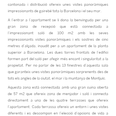
cantonada i distribució ofereix unes vistes panoràmiques
impressionants de gairebé tota la Barcelona i el seu mar.
A l’entrar a l’apartament se li dona la benvinguda per una
gran zona de recepció que està connectada a
l’impressionant saló de 100 m2 amb les seves
impressionants vistes panoràmiques i els sostres de cinc
metres d’alçada, inaudit per a un apartament de la planta
superior a Barcelona. Les dues torres frontals de l’edifici
formen part del saló per afegir més encant i singularitat a la
propietat. Per no parlar de les 13 finestres d’aquesta sala
que garanteix unes vistes panoràmiques sorprenents des de
tots els angles de la ciutat, el mar i la muntanya de Montjuïc.
Aquesta zona està connectada amb una gran cuina oberta
de 57 m2 que ofereix zona de menjador i saló i connecta
directament a una de les quatre terrasses que ofereix
l’apartament. Cada terrassa ofereix un entorn i unes vistes
diferents i es descompon en l’elecció d’opcions de vida a