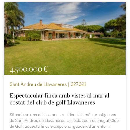
4.500.000 €
Sant Andreu de Llavaneres | 327021
Espectacular finca amb vistes al mar al
costat del club de golf Llavaneres
Situada en una de les zones residencials més prestigioses
de Sant Andreu de Llavaneres, al costat del reconegut Club
de Golf, aquesta finca excepcional gaudeix d'un entorn