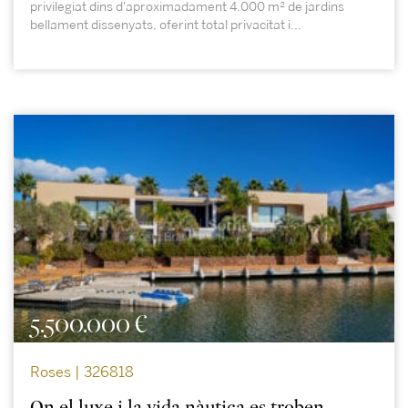
privilegiat dins d'aproximadament 4.000 m² de jardins
bellament dissenyats, oferint total privacitat i...
5.500.000 €
Roses | 326818
On el luxe i la vida nàutica es troben