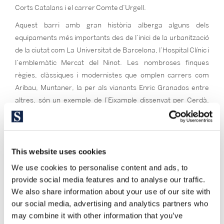
Corts Catalans i el carrer Comte d’Urgell.
Aquest barri amb gran història alberga alguns dels
equipaments més importants des de l’inici de la urbanització
de la ciutat com La Universitat de Barcelona, l’Hospital Clínic i
l’emblemàtic Mercat del Ninot. Les nombroses finques
règies, clàssiques i modernistes que omplen carrers com
Aribau, Muntaner, la per als vianants Enric Granados entre
altres, són un exemple de l’Eixample dissenyat per Cerdà.
Pot trobar pisos que són precioses joies modernistes de
grandària mitjana o gran i edificis completament rehabilitats.
Bona part de la vida del barri succeeix en els interiors d’illa i
This website uses cookies
els locals de plantes baixes que ocupen petits comerços nous
We use cookies to personalise content and ads, to
i tradicionals, moltíssims restaurants, llocs d’oci i locals
provide social media features and to analyse our traffic.
nocturns. Com a centre neuràlgic de Barcelona, la seva
We also share information about your use of our site with
comunicació amb la resta de barris és excel·lent per
our social media, advertising and analytics partners who
transport públic, i si disposa de cotxe ha de saber que és molt
may combine it with other information that you’ve
desitjable adquirir una de les escasses places de pàrquing