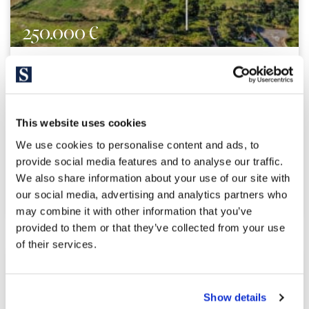
250.000 €
Pals | 326514
Bonica parcel·la esquinera en Masos de
Pals amb vista obertes a la naturalesa
This website uses cookies
Aquesta parcel·la esquinera d'uns 615 m² amb vista obertes
We use cookies to personalise content and ads, to
cap a a l'oest és ideal per als amants de la naturalesa, des
provide social media features and to analyse our traffic.
de la mateixa gaudim dels camps voltants i les Gavares amb
We also share information about your use of our site with
capvespres increïbles. El terreny s'embeni amb un...
our social media, advertising and analytics partners who
may combine it with other information that you’ve
provided to them or that they’ve collected from your use
of their services.
Show details