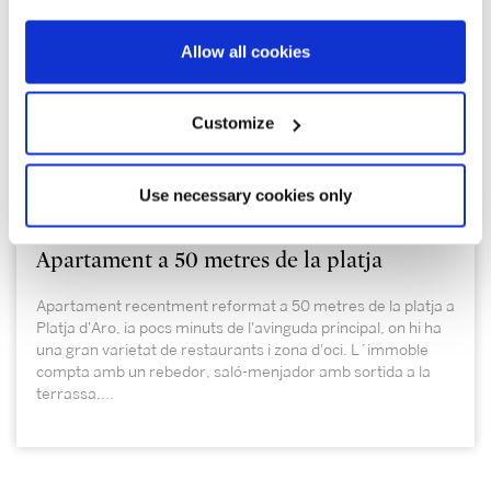
Allow all cookies
Customize
230.000 €
Use necessary cookies only
Platja d´Aro | PDAP7034
Apartament a 50 metres de la platja
Apartament recentment reformat a 50 metres de la platja a
Platja d'Aro, ia pocs minuts de l'avinguda principal, on hi ha
una gran varietat de restaurants i zona d'oci. L´immoble
compta amb un rebedor, saló-menjador amb sortida a la
terrassa,...