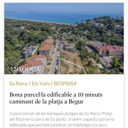
320.000 €
Sa Riera / Els Valls | BEGP6914
Bona parcel·la edificable a 10 minuts
caminant de la platja a Begur
A pocs minuts de les boniques platges de Sa Riera i Platja
del Racó en la zona de Sa punta, trobem aquesta parcel·la
edificable que permet construir un habitatge a la seva