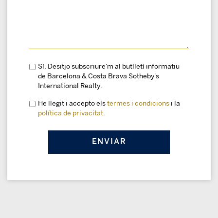
Sí. Desitjo subscriure'm al butlletí informatiu
de Barcelona & Costa Brava Sotheby's
International Realty.
He llegit i accepto els
termes i condicions
i la
política de privacitat
.