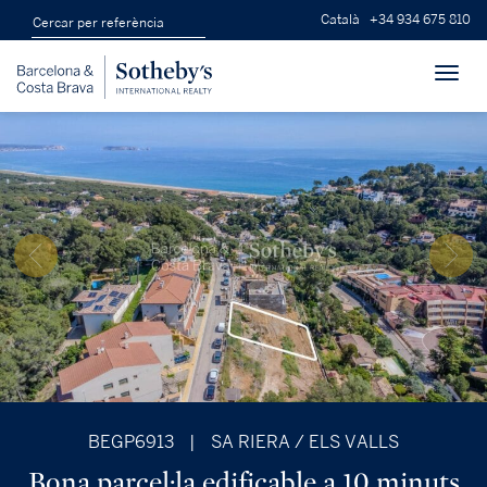
Català
+34 934 675 810
Toggl
navig
BEGP6913
|
SA RIERA / ELS VALLS
Bona parcel·la edificable a 10 minuts