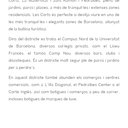
Corts, La Maternitat i Sant Ramón i Pedralbes, plens de
jardins, parcs i places, a més de tranquil·les i extenses zones
residencials. Les Corts és perfecte si desitja viure en una de
les més tranquil·les i elegants zones de Barcelona, allunyat
de la bullícia turística.
Dins del districte es troba el Campus Nord de la Universitat
de Barcelona, diversos col·legis privats, com el Liceu
Francès, el famós Camp Nou, diversos bars, clubs i
discoteques. És un districte molt segur ple de parcs i jardins
per a perdre’s.
En aquest districte també abunden els comerços i centres
comercials, com a L’Illa Diagonal, el Pedralbes Center o el
Corte Inglés, així com botigues i comerços a peu de carrer,
incloses botigues de marques de luxe.