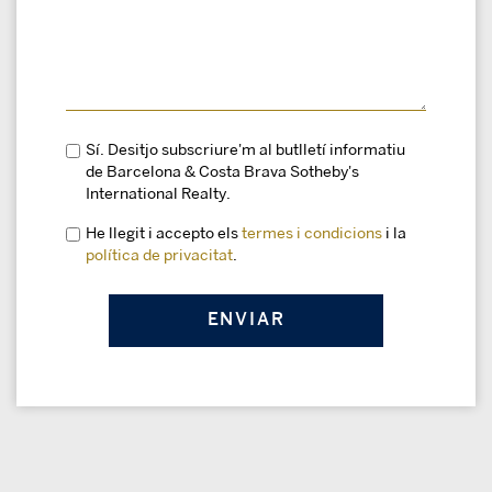
Sí. Desitjo subscriure'm al butlletí informatiu
de Barcelona & Costa Brava Sotheby's
International Realty.
He llegit i accepto els
termes i condicions
i la
política de privacitat
.