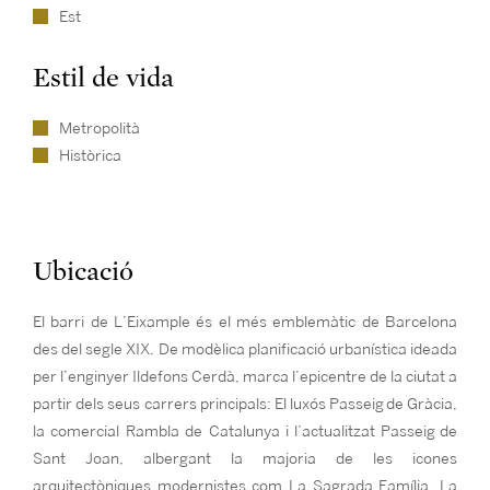
Est
Estil de vida
Metropolità
Històrica
Ubicació
El barri de L’Eixample és el més emblemàtic de Barcelona
des del segle XIX. De modèlica planificació urbanística ideada
per l’enginyer Ildefons Cerdà, marca l’epicentre de la ciutat a
partir dels seus carrers principals: El luxós Passeig de Gràcia,
la comercial Rambla de Catalunya i l’actualitzat Passeig de
Sant Joan, albergant la majoria de les icones
arquitectòniques modernistes com La Sagrada Família, La