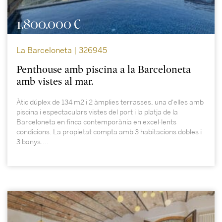
1.800.000 €
La Barceloneta | 326945
Penthouse amb piscina a la Barceloneta
amb vistes al mar.
Àtic dúplex de 134 m2 i 2 àmplies terrasses, una d'elles amb
piscina i espectaculars vistes del port i la platja de la
Barceloneta en finca contemporània en excel·lents
condicions. La propietat compta amb 3 habitacions dobles i
3 banys....