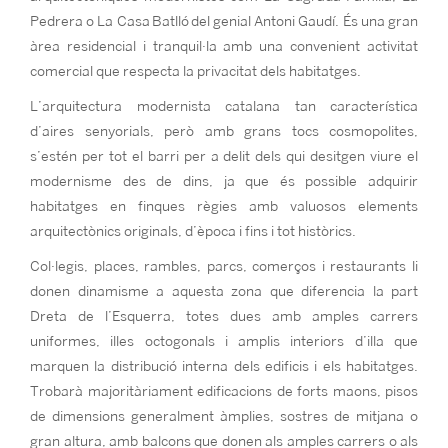
Pedrera o La Casa Batlló del genial Antoni Gaudí. És una gran
àrea residencial i tranquil·la amb una convenient activitat
comercial que respecta la privacitat dels habitatges.
L’arquitectura modernista catalana tan característica
d’aires senyorials, però amb grans tocs cosmopolites,
s’estén per tot el barri per a delit dels qui desitgen viure el
modernisme des de dins, ja que és possible adquirir
habitatges en finques règies amb valuosos elements
arquitectònics originals, d’època i fins i tot històrics.
Col·legis, places, rambles, parcs, comerços i restaurants li
donen dinamisme a aquesta zona que diferencia la part
Dreta de l’Esquerra, totes dues amb amples carrers
uniformes, illes octogonals i amplis interiors d’illa que
marquen la distribució interna dels edificis i els habitatges.
Trobarà majoritàriament edificacions de forts maons, pisos
de dimensions generalment àmplies, sostres de mitjana o
gran altura, amb balcons que donen als amples carrers o als