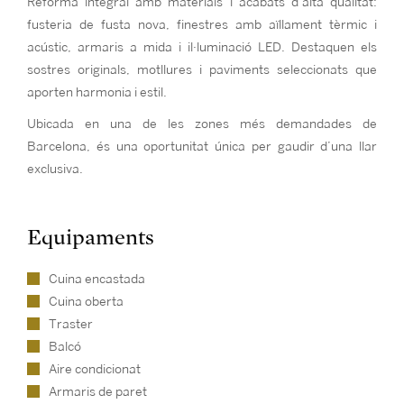
Reforma integral amb materials i acabats d’alta qualitat:
fusteria de fusta nova, finestres amb aïllament tèrmic i
acústic, armaris a mida i il·luminació LED. Destaquen els
sostres originals, motllures i paviments seleccionats que
aporten harmonia i estil.
Ubicada en una de les zones més demandades de
Barcelona, és una oportunitat única per gaudir d’una llar
exclusiva.
Equipaments
Cuina encastada
Cuina oberta
Traster
Balcó
Aire condicionat
Armaris de paret