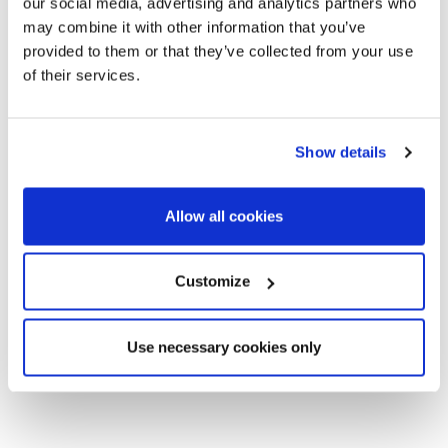
our social media, advertising and analytics partners who
construïts
may combine it with other information that you’ve
provided to them or that they’ve collected from your use
2
SITP7219_01
3
117 m
565.000
En
of their services.
€
venda
2
SITP7219_02
3
117 m
594.000
En
Show details
€
venda
2
SITP7219_03
3
117 m
566.000
En
Allow all cookies
€
venda
2
Customize
SITP7219_04
2
99 m
513.000
En
€
venda
Use necessary cookies only