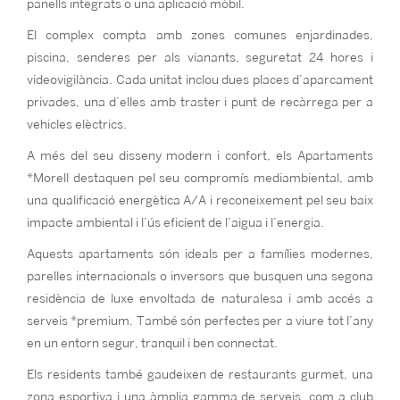
panells integrats o una aplicació mòbil.
El complex compta amb zones comunes enjardinades,
piscina, senderes per als vianants, seguretat 24 hores i
videovigilància. Cada unitat inclou dues places d’aparcament
privades, una d’elles amb traster i punt de recàrrega per a
vehicles elèctrics.
A més del seu disseny modern i confort, els Apartaments
*Morell destaquen pel seu compromís mediambiental, amb
una qualificació energètica A/A i reconeixement pel seu baix
impacte ambiental i l’ús eficient de l’aigua i l’energia.
Aquests apartaments són ideals per a famílies modernes,
parelles internacionals o inversors que busquen una segona
residència de luxe envoltada de naturalesa i amb accés a
serveis *premium. També són perfectes per a viure tot l’any
en un entorn segur, tranquil i ben connectat.
Els residents també gaudeixen de restaurants gurmet, una
zona esportiva i una àmplia gamma de serveis, com a club