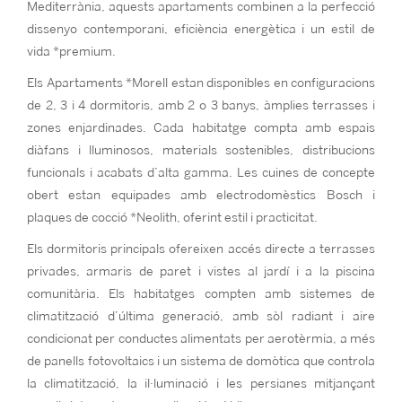
Mediterrània, aquests apartaments combinen a la perfecció
dissenyo contemporani, eficiència energètica i un estil de
vida *premium.
Els Apartaments *Morell estan disponibles en configuracions
de 2, 3 i 4 dormitoris, amb 2 o 3 banys, àmplies terrasses i
zones enjardinades. Cada habitatge compta amb espais
diàfans i lluminosos, materials sostenibles, distribucions
funcionals i acabats d’alta gamma. Les cuines de concepte
obert estan equipades amb electrodomèstics Bosch i
plaques de cocció *Neolith, oferint estil i practicitat.
Els dormitoris principals ofereixen accés directe a terrasses
privades, armaris de paret i vistes al jardí i a la piscina
comunitària. Els habitatges compten amb sistemes de
climatització d’última generació, amb sòl radiant i aire
condicionat per conductes alimentats per aerotèrmia, a més
de panells fotovoltaics i un sistema de domòtica que controla
la climatització, la il·luminació i les persianes mitjançant