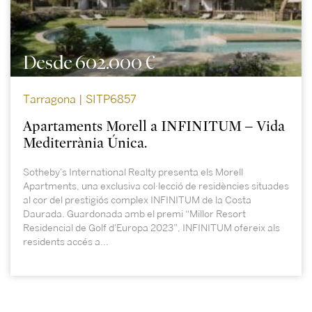
Desde 602.000 €
Tarragona | SITP6857
Apartaments Morell a INFINITUM – Vida
Mediterrània Única.
Sotheby's International Realty presenta els Morell
Apartments, una exclusiva col·lecció de residències situades
al cor del prestigiós complex INFINITUM de la Costa
Daurada. Guardonada amb el premi “Millor Resort
Residencial de Golf d'Europa 2023”, INFINITUM ofereix als
residents accés a...