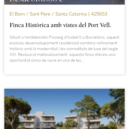
El Born / Sant Pere / Santa Catarina | 425653
Finca Històrica amb vistes del Port Vell.
Situat a l'emblemàtic Passeig d'Isabel II a Barcelona, aquest
exclusiu desenvolupament residencial combina refinament
històric amb la modernitat i les comoditats de luxe del segle
XXI. Restaurat meticulosament, aquesta finca ofereix una
oportunitat única de viure en una de les...