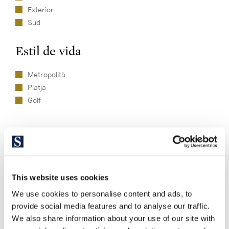
Exterior
Sud
Estil de vida
Metropolità
Platja
Golf
Unitats disponibles en aquesta
This website uses cookies
promoció
We use cookies to personalise content and ads, to
provide social media features and to analyse our traffic.
We also share information about your use of our site with
Hab.
m²
Preu