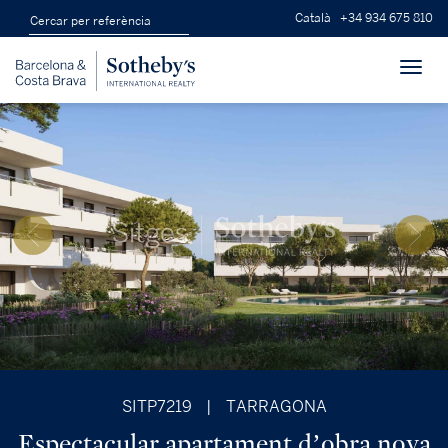
Català
+34 934 675 810
Toggl
navig
SITP7219
|
TARRAGONA
Espectacular apartament d’obra nova