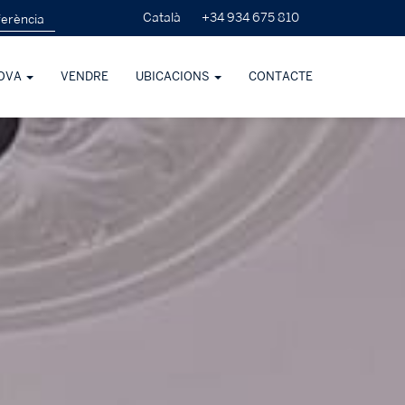
+34 934 675 810
Català
OVA
VENDRE
UBICACIONS
CONTACTE