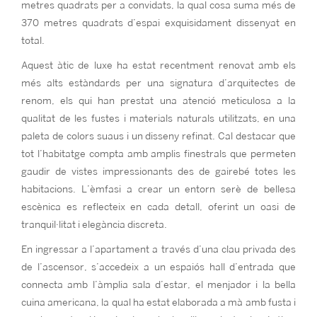
metres quadrats per a convidats, la qual cosa suma més de
370 metres quadrats d’espai exquisidament dissenyat en
total.
Aquest àtic de luxe ha estat recentment renovat amb els
més alts estàndards per una signatura d’arquitectes de
renom, els qui han prestat una atenció meticulosa a la
qualitat de les fustes i materials naturals utilitzats, en una
paleta de colors suaus i un disseny refinat. Cal destacar que
tot l’habitatge compta amb amplis finestrals que permeten
gaudir de vistes impressionants des de gairebé totes les
habitacions. L’èmfasi a crear un entorn serè de bellesa
escènica es reflecteix en cada detall, oferint un oasi de
tranquil·litat i elegància discreta.
En ingressar a l’apartament a través d’una clau privada des
de l’ascensor, s’accedeix a un espaiós hall d’entrada que
connecta amb l’àmplia sala d’estar, el menjador i la bella
cuina americana, la qual ha estat elaborada a mà amb fusta i