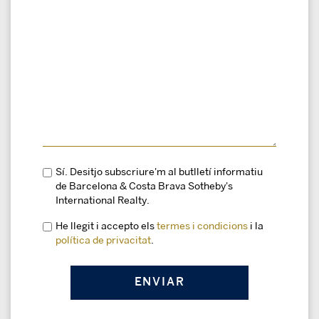
Sí. Desitjo subscriure'm al butlletí informatiu
de Barcelona & Costa Brava Sotheby's
International Realty.
He llegit i accepto els
termes i condicions
i la
política de privacitat
.