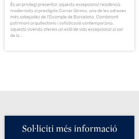
És un privilegi presentar aquesta excepcional residència
modernista al prestigiós Carrer Girona, una de les adreces
més cobejades de l'Eixample de Barcelona. Combinant
patrimoni arquitectònic i sofisticació contemporània,
aquesta vivenda ofereix un estil de vida excepcional al cor
de la...
Sol·liciti més informació