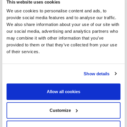
This website uses cookies
Metropolità
We use cookies to personalise content and ads, to
provide social media features and to analyse our traffic.
We also share information about your use of our site with
our social media, advertising and analytics partners who
may combine it with other information that you’ve
provided to them or that they’ve collected from your use
of their services.
Explori altres propietats similars
Show details
Allow all cookies
Customize