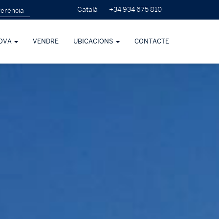
+34 934 675 810
Català
OVA
VENDRE
UBICACIONS
CONTACTE