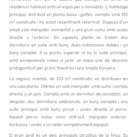
residència habitual amb un espai per a convidats. L’habitatge
principal, distribuït en planta baixa i golfes, compta amb 191
m² construïts i ha estat recentment reformat. Disposa d’un
ampli saló-menjador connectat a una gran cuina amb accés
directe a l’exterior. En aquesta planta es troben dos
dormitoris en suite amb bany, dues habitacions dobles i un
bany complet. A la planta superior hi ha la suite principal,
amb excepcionals vistes al jardí, un espai únic de descans
protagonitzat per grans finestres i una àmplia banyera.
La segona vivenda, de 183 m² construïts, es distribueix en
una sola planta. Ofereix un saló-menjador amb cuina i sortida
directa a un pati. Compta amb un dormitori de convidats, un
despatx, dos dormitoris addicionals, un bany complet i una
suite principal amb bany privat i accés directe al porxo.
Aquest porxo inclou zona chill-out, menjador exterior,
barbacoa i accés a un celler completament equipat.
El gran jardí és un dels principals atractius de la finca. Es