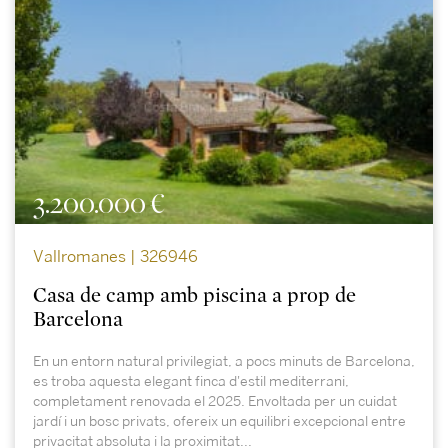
3.200.000 €
Vallromanes | 326946
Casa de camp amb piscina a prop de
Barcelona
En un entorn natural privilegiat, a pocs minuts de Barcelona,
es troba aquesta elegant finca d'estil mediterrani,
completament renovada el 2025. Envoltada per un cuidat
jardí i un bosc privats, ofereix un equilibri excepcional entre
privacitat absoluta i la proximitat...