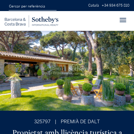
Català
+34 934 675 810
Toggl
navig
325797
|
PREMIÀ DE DALT
Propietat amb llicència turística a