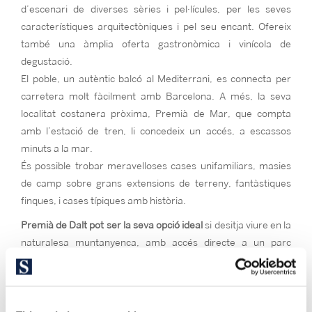
d’escenari de diverses sèries i pel·lícules, per les seves
característiques arquitectòniques i pel seu encant. Ofereix
també una àmplia oferta gastronòmica i vinícola de
degustació.
El poble, un autèntic balcó al Mediterrani, es connecta per
carretera molt fàcilment amb Barcelona. A més, la seva
localitat costanera pròxima, Premià de Mar, que compta
amb l’estació de tren, li concedeix un accés, a escassos
minuts a la mar.
És possible trobar meravelloses cases unifamiliars, masies
de camp sobre grans extensions de terreny, fantàstiques
finques, i cases típiques amb història.
Premià de Dalt pot ser la seva opció ideal
si desitja viure en la
naturalesa muntanyenca, amb accés directe a un parc
natural que li proporcioni qualitat de vida. És una excel·lent
alternativa per a viure en una casa espaiosa i disposar de
tots els serveis que ofereixen Premià de Datl i Premià de Mar,