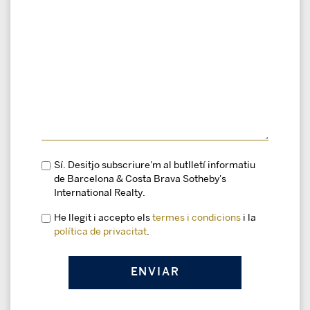
Sí. Desitjo subscriure'm al butlletí informatiu
de Barcelona & Costa Brava Sotheby's
International Realty.
He llegit i accepto els
termes i condicions
i la
política de privacitat
.