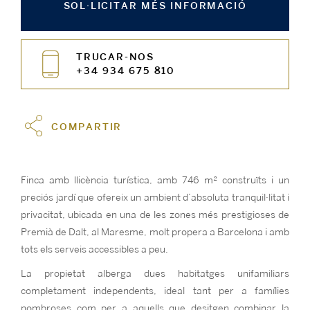
SOL·LICITAR MÉS INFORMACIÓ
TRUCAR-NOS
+34 934 675 810
COMPARTIR
Finca amb llicència turística, amb 746 m² construïts i un
preciós jardí que ofereix un ambient d’absoluta tranquil·litat i
privacitat, ubicada en una de les zones més prestigioses de
Premià de Dalt, al Maresme, molt propera a Barcelona i amb
tots els serveis accessibles a peu.
La propietat alberga dues habitatges unifamiliars
completament independents, ideal tant per a famílies
nombroses com per a aquells que desitgen combinar la