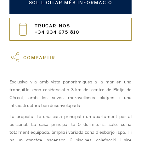
SOL·LICITAR MÉS INFORMACIÓ
TRUCAR-NOS
+34 934 675 810
COMPARTIR
Exclusiva vila amb vista panoràmiques a la mar en una
tranquil·la zona residencial a 3 km del centre de Platja de
Cèrcol, amb les seves meravelloses platges i una
infraestructura ben desenvolupada.
La propietat té una casa principal i un apartament per al
personal. La casa principal té 5 dormitoris, saló, cuina
totalment equipada, àmplia i variada zona d’esbarjo i spa. Hi
ha un garatge, ascensor, 2 piscines, calefacció i aire