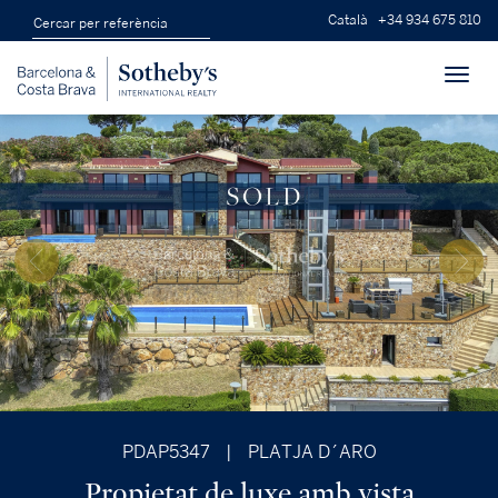
Català
+34 934 675 810
Toggl
navig
PDAP5347
|
PLATJA D´ARO
Propietat de luxe amb vista