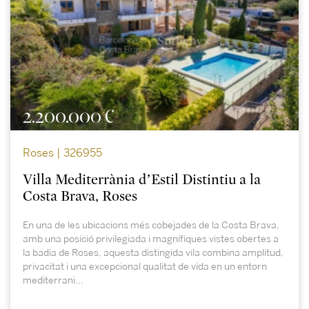
2.200.000 €
Roses | 326955
Villa Mediterrània d’Estil Distintiu a la
Costa Brava, Roses
En una de les ubicacions més cobejades de la Costa Brava,
amb una posició privilegiada i magnífiques vistes obertes a
la badia de Roses, aquesta distingida vila combina amplitud,
privacitat i una excepcional qualitat de vida en un entorn
mediterrani...