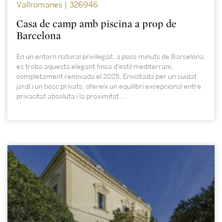
Vallromanes | 326946
Casa de camp amb piscina a prop de
Barcelona
En un entorn natural privilegiat, a pocs minuts de Barcelona,
es troba aquesta elegant finca d'estil mediterrani,
completament renovada el 2025. Envoltada per un cuidat
jardí i un bosc privats, ofereix un equilibri excepcional entre
privacitat absoluta i la proximitat...