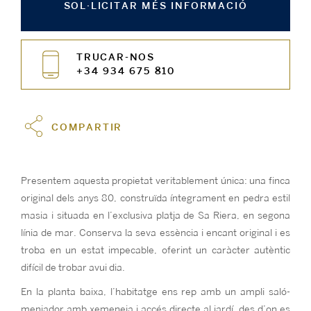
SOL·LICITAR MÉS INFORMACIÓ
TRUCAR-NOS
+34 934 675 810
COMPARTIR
Presentem aquesta propietat veritablement única: una finca
original dels anys 80, construïda íntegrament en pedra estil
masia i situada en l’exclusiva platja de Sa Riera, en segona
línia de mar. Conserva la seva essència i encant original i es
troba en un estat impecable, oferint un caràcter autèntic
difícil de trobar avui dia.
En la planta baixa, l’habitatge ens rep amb un ampli saló-
menjador amb xemeneia i accés directe al jardí, des d’on es