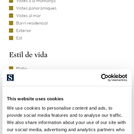
Vistes a la muntanya
Vistes panoràmiques
Vistes al mar
Barri residencial
Exterior
Est
Estil de vida
Platja
This website uses cookies
We use cookies to personalise content and ads, to
provide social media features and to analyse our traffic.
We also share information about your use of our site with
Explori altres propietats similars
our social media, advertising and analytics partners who