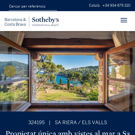
Català
+34 934 675 810
Toggl
navig
324195
|
SA RIERA / ELS VALLS
Propietat única amb vistes al mar a Sa