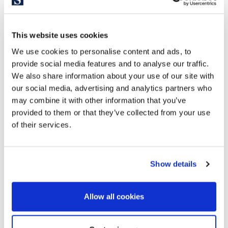
Girona.
Sitges és perfecte
per a establir-se o adquirir un fantàstic
This website uses cookies
habitatge d’estiueig. Molt prop de Barcelona, i ben connectat
We use cookies to personalise content and ads, to
per tren i carretera, té tot el que un poble costaner, dinàmic i
provide social media features and to analyse our traffic.
amb el seu encant únic necessita per a oferir una excel·lent
We also share information about your use of our site with
qualitat de vida durant tot l’any.
our social media, advertising and analytics partners who
may combine it with other information that you’ve
provided to them or that they’ve collected from your use
of their services.
Show details
Allow all cookies