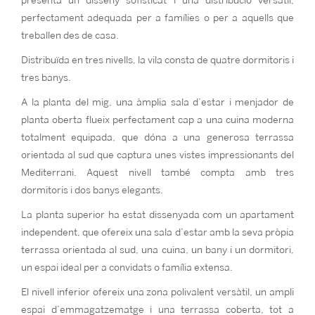
presenta un disseny sofisticat i una distribució versàtil,
perfectament adequada per a famílies o per a aquells que
treballen des de casa.
Distribuïda en tres nivells, la vila consta de quatre dormitoris i
tres banys.
A la planta del mig, una àmplia sala d’estar i menjador de
planta oberta flueix perfectament cap a una cuina moderna
totalment equipada, que dóna a una generosa terrassa
orientada al sud que captura unes vistes impressionants del
Mediterrani. Aquest nivell també compta amb tres
dormitoris i dos banys elegants.
La planta superior ha estat dissenyada com un apartament
independent, que ofereix una sala d’estar amb la seva pròpia
terrassa orientada al sud, una cuina, un bany i un dormitori,
un espai ideal per a convidats o família extensa.
El nivell inferior ofereix una zona polivalent versàtil, un ampli
espai d’emmagatzematge i una terrassa coberta, tot a