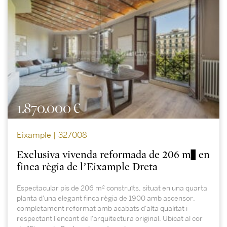
1.870.000 €
Eixample | 327008
Exclusiva vivenda reformada de 206 m² en
finca règia de l’Eixample Dreta
Espectacular pis de 206 m² construïts, situat en una quarta
planta d'una elegant finca règia de 1900 amb ascensor,
completament reformat amb acabats d'alta qualitat i
respectant l'encant de l'arquitectura original. Ubicat al cor