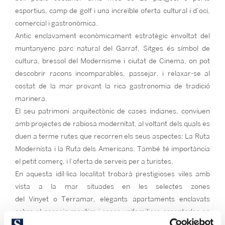
esportius, camp de golf i una increïble oferta cultural i d’oci,
comercial i gastronòmica.
Antic enclavament econòmicament estratègic envoltat del
muntanyenc parc natural del Garraf, Sitges és símbol de
cultura, bressol del Modernisme i ciutat de Cinema, on pot
descobrir racons incomparables, passejar, i relaxar-se al
costat de la mar provant la rica gastronomia de tradició
marinera.
El seu patrimoni arquitectònic de cases indianes, conviuen
amb projectes de rabiosa modernitat, al voltant dels quals es
duen a terme rutes que recorren els seus aspectes: La Ruta
Modernista i la Ruta dels Americans. També té importància
el petit comerç, i l’oferta de serveis per a turistes.
En aquesta idíl·lica localitat trobarà prestigioses viles amb
vista a la mar situades en les selectes zones
del Vinyet o Terramar, elegants apartaments enclavats
sobre el passeig marítim i cases unifamiliars assentades en
les zones residencials de Santa Bàrbara, La Llevantina i Ca