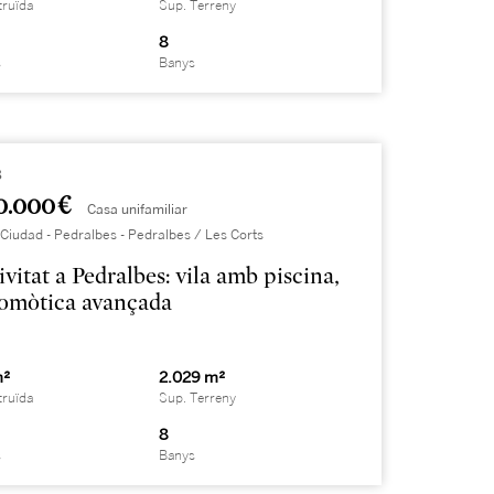
truïda
Sup. Terreny
8
s
Banys
8
0.000 €
Casa unifamiliar
Ciudad - Pedralbes - Pedralbes / Les Corts
ivitat a Pedralbes: vila amb piscina,
domòtica avançada
m²
2.029 m²
truïda
Sup. Terreny
8
s
Banys