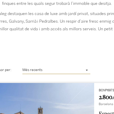
finques entre les quals segur trobarà l’immoble que desitja.
àleg destaquen les casa de luxe amb jardí privat, situades pri
rres, Galvany,
Sarrià
i Pedralbes. Un respir d’aire fresc enmig d
lor qualitat de vida i amb accés als millors serveis. Un petit
ar per:
Més recents
BCNP697
2.800
Barcelona 
Espect