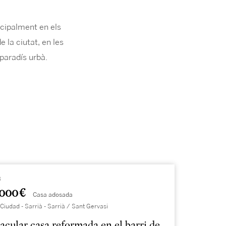
ncipalment en els
e la ciutat, en les
 paradís urbà.
3
.000 €
Casa adosada
Ciudad - Sarrià - Sarrià / Sant Gervasi
acular casa reformada en el barri de