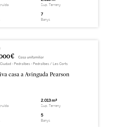
truïda
Sup. Terreny
7
s
Banys
3
000 €
Casa unifamiliar
Ciudad - Pedralbes - Pedralbes / Les Corts
iva casa a Avinguda Pearson
2.013 m²
truïda
Sup. Terreny
5
s
Banys