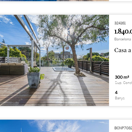
324161
1.840.
Barcelona 
Casa a
300 m²
Sup. Cons
4
Banys
BCNP708