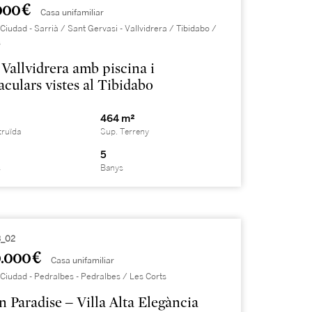
000 €
Casa unifamiliar
Ciudad - Sarrià / Sant Gervasi - Vallvidrera / Tibidabo /
s
 Vallvidrera amb piscina i
aculars vistes al Tibidabo
464 m²
truïda
Sup. Terreny
5
s
Banys
_02
.000 €
Casa unifamiliar
Ciudad - Pedralbes - Pedralbes / Les Corts
n Paradise – Villa Alta Elegància