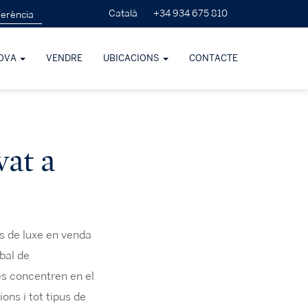
+34 934 675 810
Català
OVA
VENDRE
UBICACIONS
CONTACTE
vat a
s de luxe en venda
obal de
es concentren en el
ons i tot tipus de