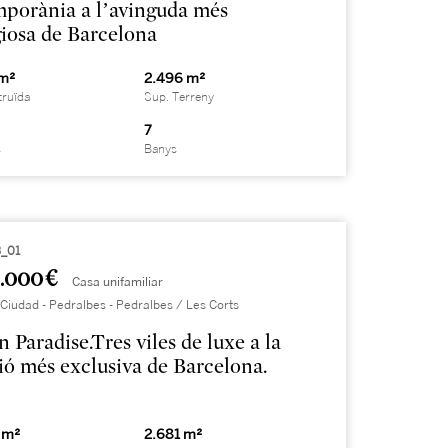
porània a l’avinguda més
giosa de Barcelona
 m²
2.496 m²
truïda
Sup. Terreny
7
s
Banys
_01
.000 €
Casa unifamiliar
Ciudad - Pedralbes - Pedralbes / Les Corts
 Paradise.Tres viles de luxe a la
ió més exclusiva de Barcelona.
 m²
2.681 m²