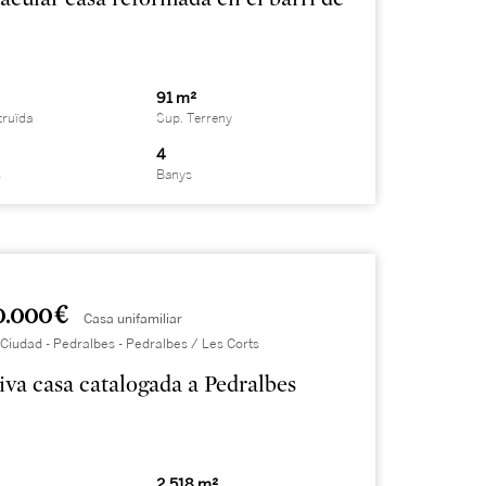
91 m²
truïda
Sup. Terreny
4
s
Banys
0.000 €
Casa unifamiliar
Ciudad - Pedralbes - Pedralbes / Les Corts
iva casa catalogada a Pedralbes
2.518 m²