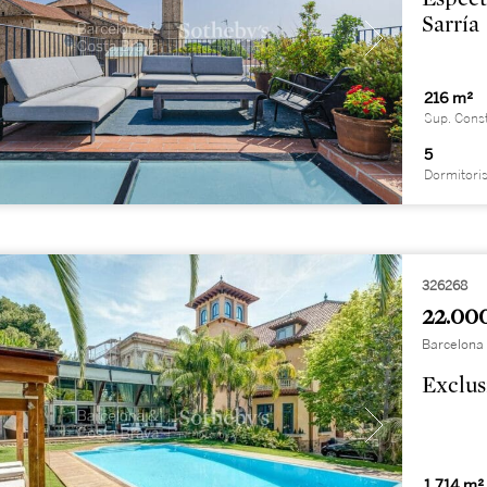
Sarría
216 m²
Sup. Cons
5
Dormitori
326268
22.00
Barcelona 
Exclus
1.714 m²