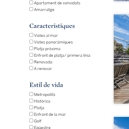
Apartament de convidats
Amarratge
Característiques
Vistes al mar
Vistes panoràmiques
Platja pròxima
Enfront de platja/ primera línia
Renovada
A renovar
Estil de vida
Metropolità
Històrica
Platja
Enfront de la mar
Golf
Eqüestre