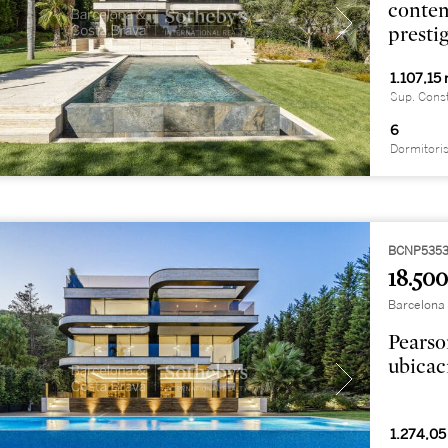
contem
presti
1.107,15
Sup. Cons
6
Dormitori
BCNP5353
18.500
Barcelona 
Pearson
ubicac
1.274,05