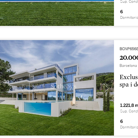
Sup. Cons
6
Dormitori
BCNP656
20.00
Barcelona 
Exclus
spa i 
1.221,8 
Sup. Cons
6
Dormitori