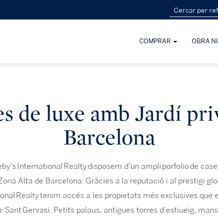
COMPRAR
OBRA N
s de luxe amb Jardí pri
Barcelona
eby’s
International
Realty
disposem d’un ampli
porfolio
de case
Zona Alta de Barcelona. Gràcies a la reputació i al prestigi gl
ional
Realty
tenim accés a les propietats més exclusives que 
à-Sant
Gervasi. Petits palaus, antigues torres d’estiueig, mansi