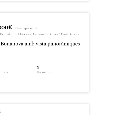
000 €
Casa apareada
Ciudad - Sant Gervasi Bonanova - Sarrià / Sant Gervasi
 Bonanova amb vista panoràmiques
5
truïda
Dormitoris
2