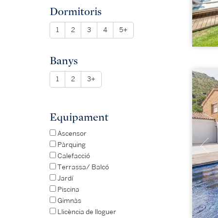
Dormitoris
1
2
3
4
5+
Banys
1
2
3+
Equipament
Ascensor
Pàrquing
Calefacció
Terrassa/ Balcó
Jardí
Piscina
Gimnàs
Llicència de lloguer