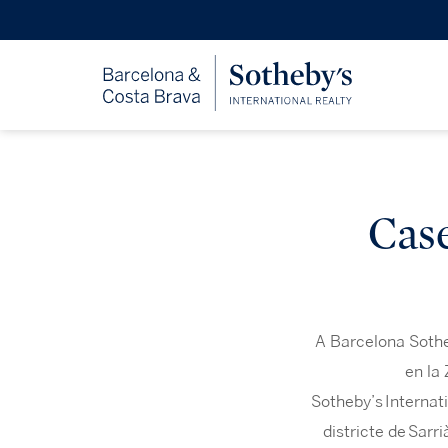
Case
A Barcelona Soth
en la 
Sotheby’s
Internat
districte de
Sarri