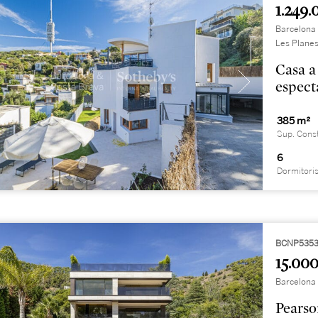
1.249.
Barcelona 
Les Plane
Casa a
espect
385 m²
Sup. Cons
6
Dormitori
BCNP5353
15.000
Barcelona 
Pearso