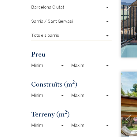
Barcelona Ciutat
Sarrià / Sant Gervasi
Tots els barris
Preu
Mínim
Màxim
2
Construïts (m
)
Mínim
Màxim
2
Terreny (m
)
Mínim
Màxim