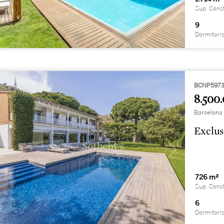
Sup. Cons
9
Dormitori
BCNP597
8.500.
Barcelona 
Exclus
726 m²
Sup. Cons
6
Dormitori