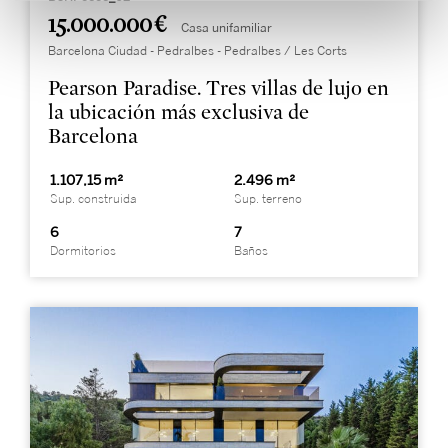
15.000.000 €
Casa unifamiliar
Barcelona Ciudad - Pedralbes - Pedralbes / Les Corts
Pearson Paradise. Tres villas de lujo en
la ubicación más exclusiva de
Barcelona
1.107,15 m²
2.496 m²
Sup. construida
Sup. terreno
6
7
Dormitorios
Baños