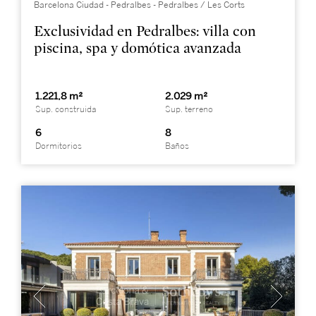
Barcelona Ciudad - Pedralbes - Pedralbes / Les Corts
Exclusividad en Pedralbes: villa con
piscina, spa y domótica avanzada
1.221,8 m²
2.029 m²
Sup. construida
Sup. terreno
6
8
Dormitorios
Baños