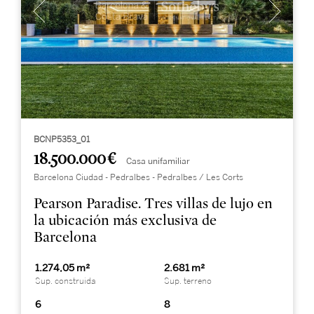
BCNP5353_01
18.500.000 €
Casa unifamiliar
Barcelona Ciudad - Pedralbes - Pedralbes / Les Corts
Pearson Paradise. Tres villas de lujo en
la ubicación más exclusiva de
Barcelona
1.274,05 m²
2.681 m²
Sup. construida
Sup. terreno
6
8