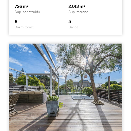
726 m²
2.013 m²
Sup. construida
Sup. terreno
6
5
Dormitorios
Baños