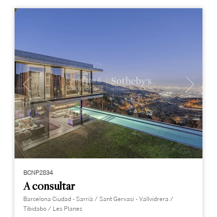
BCNP2834
A consultar
Barcelona Ciudad - Sarrià / Sant Gervasi - Vallvidrera /
Tibidabo / Les Planes