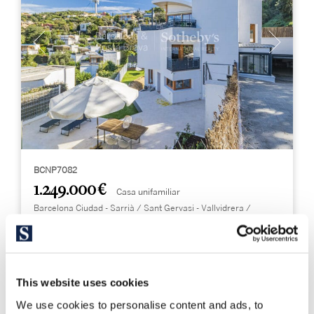
BCNP7082
1.249.000 €
Casa unifamiliar
Barcelona Ciudad - Sarrià / Sant Gervasi - Vallvidrera /
Tibidabo / Les Planes
Casa en Vallvidrera con piscina y
espectaculares vistas al Tibidabo
This website uses cookies
385 m²
464 m²
We use cookies to personalise content and ads, to
Sup. construida
Sup. terreno