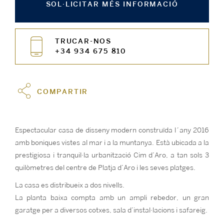
SOL·LICITAR MÉS INFORMACIÓ
TRUCAR-NOS
+34 934 675 810
COMPARTIR
Espectacular casa de disseny modern construïda l´any 2016
amb boniques vistes al mar i a la muntanya. Està ubicada a la
prestigiosa i tranquil·la urbanització Cim d’Aro, a tan sols 3
quilòmetres del centre de Platja d’Aro i les seves platges.
La casa es distribueix a dos nivells.
La planta baixa compta amb un ampli rebedor, un gran
garatge per a diversos cotxes, sala d’instal·lacions i safareig.