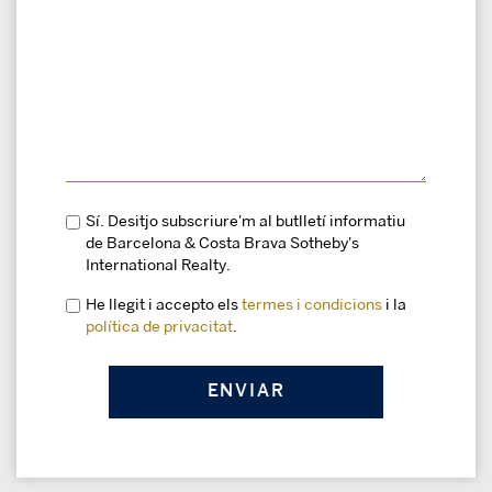
Sí. Desitjo subscriure'm al butlletí informatiu
de Barcelona & Costa Brava Sotheby's
International Realty.
He llegit i accepto els
termes i condicions
i la
política de privacitat
.