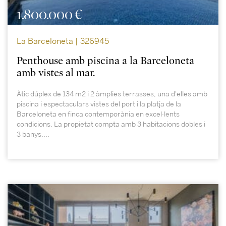
1.800.000 €
La Barceloneta | 326945
Penthouse amb piscina a la Barceloneta
amb vistes al mar.
Àtic dúplex de 134 m2 i 2 àmplies terrasses, una d'elles amb
piscina i espectaculars vistes del port i la platja de la
Barceloneta en finca contemporània en excel·lents
condicions. La propietat compta amb 3 habitacions dobles i
3 banys....