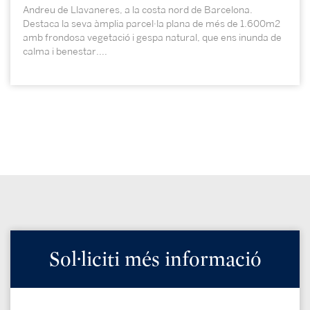
Andreu de Llavaneres, a la costa nord de Barcelona.
Destaca la seva àmplia parcel·la plana de més de 1.600m2
amb frondosa vegetació i gespa natural, que ens inunda de
calma i benestar....
Sol·liciti més informació