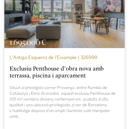
1.695.000 €
L'Antiga Esquerra de l'Eixample | 326999
Exclusiu Penthouse d’obra nova amb
terrassa, piscina i aparcament
Situat al prestigiós carrer Provença, entre Rambla de
Catalunya i Enric Granados, aquest exclusiu Penthouse de
105 m² combina disseny contemporani, acabats d'alta
qualitat i una ubicació privilegiada al cor de Barcelona.
L'habitatge disposa d'un ampli i lluminós saló-menjador
amb...