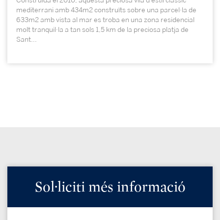
Construïda el 2010, aquesta preciosa vila d'estil clàssic
mediterrani amb 434m2 construïts sobre una parcel·la de
633m2 amb vista al mar es troba en una zona residencial
molt tranquil·la a tan sols 1,5 km de la preciosa platja de
Sant...
Sol·liciti més informació