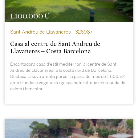
1.100.000 €
Sant Andreu de Llavaneres | 326987
Casa al centre de Sant Andreu de
Llavaneres – Costa Barcelona
Encantadora casa d'estil mediterrani al centre de Sant
Andreu de Llavaneres, a la costa nord de Barcelona.
Destaca la seva àmplia parcel·la plana de més de 1.600m2
amb frondosa vegetació i gespa natural, que ens inunda de
calma i benestar....