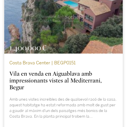
1.400.000 €
Costa Brava Center | BEGP0151
Vila en venda en Aiguablava amb
impressionants vistes al Mediterrani,
Begur
Amb unes vistes increïbles des de qualsevol racó de la casa,
aquest habitatge ha estat reformada amb molt de gust per
a gaudir al màxim d'un dels paisatges més bonics de la
Costa Brava. En la planta principal trobem la...