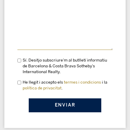
Sí. Desitjo subscriure'm al butlletí informatiu
de Barcelona & Costa Brava Sotheby's
International Realty.
He llegit i accepto els
termes i condicions
i la
política de privacitat
.