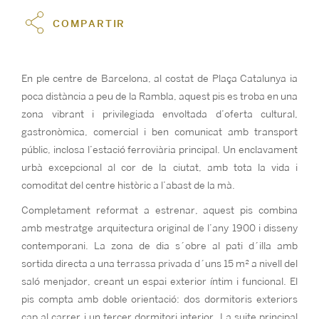
COMPARTIR
En ple centre de Barcelona, ​​al costat de Plaça Catalunya ia
poca distància a peu de la Rambla, aquest pis es troba en una
zona vibrant i privilegiada envoltada d’oferta cultural,
gastronòmica, comercial i ben comunicat amb transport
públic, inclosa l’estació ferroviària principal. Un enclavament
urbà excepcional al cor de la ciutat, amb tota la vida i
comoditat del centre històric a l’abast de la mà.
Completament reformat a estrenar, aquest pis combina
amb mestratge arquitectura original de l’any 1900 i disseny
contemporani. La zona de dia s´obre al pati d´illa amb
sortida directa a una terrassa privada d´uns 15 m² a nivell del
saló menjador, creant un espai exterior íntim i funcional. El
pis compta amb doble orientació: dos dormitoris exteriors
cap al carrer i un tercer dormitori interior. La suite principal