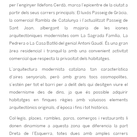
per l’enginyer Ildefons Cerdà, marca l’epicentre de la ciutat a
partir dels seus carrers principals: El luxós Passeig de Gràcia,
la comercial Rambla de Catalunya i l’actualitzat Passeig de
Sant Joan, albergant la majoria de les icones
arquitectòniques modernistes com La Sagrada Família, La
Pedrera o La Casa Batlló del genial Antoni Gaudí. És una gran
àrea residencial i tranquil·la amb una convenient activitat
comercial que respecta la privacitat dels habitatges.
L’arquitectura modernista catalana tan característica
d’aires senyorials, però amb grans tocs cosmopolites,
s’estén per tot el barri per a delit dels qui desitgen viure el
modernisme des de dins, ja que és possible adquirir
habitatges en finques règies amb valuosos elements
arquitectònics originals, d’època i fins i tot històrics.
Col·legis, places, rambles, parcs, comerços i restaurants li
donen dinamisme a aquesta zona que diferencia la part
Dreta de l’Esquerra, totes dues amb amples carrers