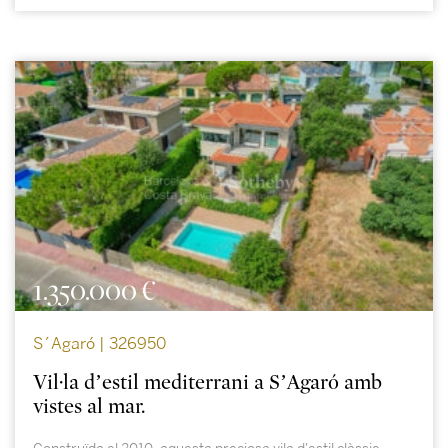
1.350.000 €
S´Agaró | 326950
Vil·la d’estil mediterrani a S’Agaró amb
vistes al mar.