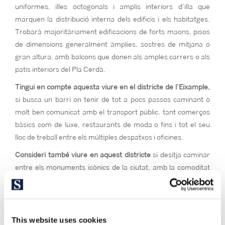
uniformes, illes octogonals i amplis interiors d’illa que
marquen la distribució interna dels edificis i els habitatges.
Trobarà majoritàriament edificacions de forts maons, pisos
de dimensions generalment àmplies, sostres de mitjana o
gran altura, amb balcons que donen als amples carrers o als
patis interiors del Pla Cerdà.
Tingui en compte aquesta viure en el districte de l’Eixample,
si busca un barri on tenir de tot a pocs passos caminant o
molt ben comunicat amb el transport públic, tant comerços
bàsics com de luxe, restaurants de moda o fins i tot el seu
lloc de treball entre els múltiples despatxos i oficines.
Consideri també viure en aquest districte
si desitja caminar
entre els monuments icònics de la ciutat, amb la comoditat
de l’equidistància a qualsevol altre punt o barri. Consideri-ho
si Vostè és amant de l’arquitectura modernista, senyorial i
típica catalana. Si desitja viure en l’epicentre vital i cultural de
Barcelona, on tot ocorre.
This website uses cookies