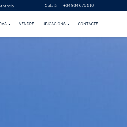
+34 934 675 810
Català
OVA
VENDRE
UBICACIONS
CONTACTE