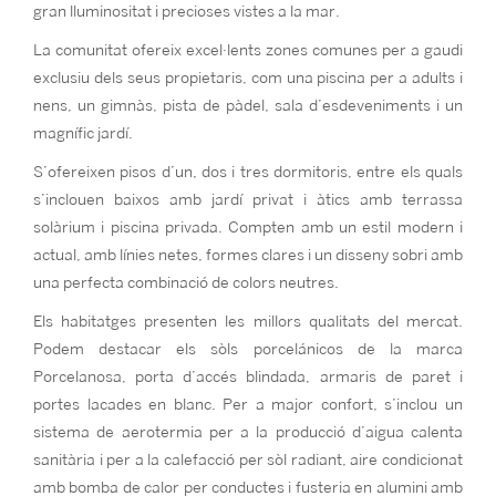
gran lluminositat i precioses vistes a la mar.
La comunitat ofereix excel·lents zones comunes per a gaudi
exclusiu dels seus propietaris, com una piscina per a adults i
nens, un gimnàs, pista de pàdel, sala d’esdeveniments i un
magnífic jardí.
S’ofereixen pisos d’un, dos i tres dormitoris, entre els quals
s’inclouen baixos amb jardí privat i àtics amb terrassa
solàrium i piscina privada. Compten amb un estil modern i
actual, amb línies netes, formes clares i un disseny sobri amb
una perfecta combinació de colors neutres.
Els habitatges presenten les millors qualitats del mercat.
Podem destacar els sòls porcelánicos de la marca
Porcelanosa, porta d’accés blindada, armaris de paret i
portes lacades en blanc. Per a major confort, s’inclou un
sistema de aerotermia per a la producció d’aigua calenta
sanitària i per a la calefacció per sòl radiant, aire condicionat
amb bomba de calor per conductes i fusteria en alumini amb