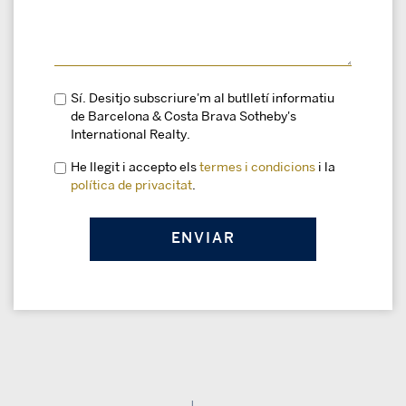
Sí. Desitjo subscriure'm al butlletí informatiu
de Barcelona & Costa Brava Sotheby's
International Realty.
He llegit i accepto els
termes i condicions
i la
política de privacitat
.