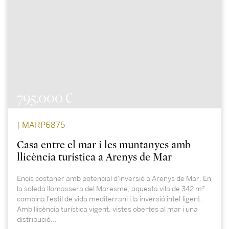
795.000 €
| MARP6875
Casa entre el mar i les muntanyes amb
llicència turística a Arenys de Mar
Encís costaner amb potencial d'inversió a Arenys de Mar. En
la soleda llomassera del Maresme, aquesta vila de 342 m²
combina l'estil de vida mediterrani i la inversió intel·ligent.
Amb llicència turística vigent, vistes obertes al mar i una
distribució...