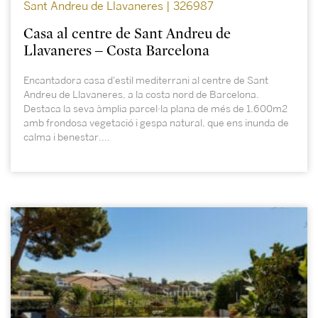
Sant Andreu de Llavaneres | 326987
Casa al centre de Sant Andreu de
Llavaneres – Costa Barcelona
Encantadora casa d'estil mediterrani al centre de Sant
Andreu de Llavaneres, a la costa nord de Barcelona.
Destaca la seva àmplia parcel·la plana de més de 1.600m2
amb frondosa vegetació i gespa natural, que ens inunda de
calma i benestar....