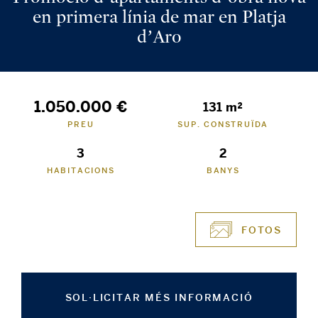
en primera línia de mar en Platja
d’Aro
1.050.000 €
131 m²
PREU
SUP. CONSTRUÏDA
3
2
HABITACIONS
BANYS
FOTOS
SOL·LICITAR MÉS INFORMACIÓ