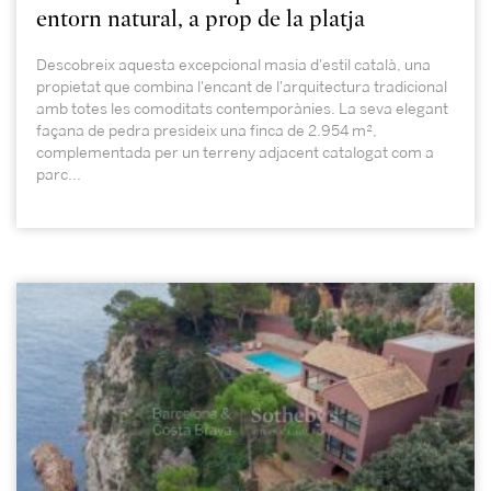
entorn natural, a prop de la platja
Descobreix aquesta excepcional masia d'estil català, una
propietat que combina l'encant de l'arquitectura tradicional
amb totes les comoditats contemporànies. La seva elegant
façana de pedra presideix una finca de 2.954 m²,
complementada per un terreny adjacent catalogat com a
parc...