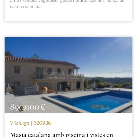
amb frondosa vegetació i gespa natural, que ens inunda de
calma i benestar....
890.000 €
Vilajuïga | 326936
Masia catalana amb piscina i vistes en