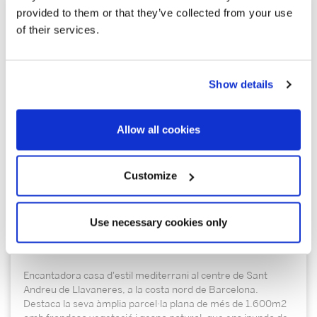
provided to them or that they’ve collected from your use
of their services.
Show details
Allow all cookies
1.100.000 €
Customize
Sant Andreu de Llavaneres | 326987
Use necessary cookies only
Casa al centre de Sant Andreu de
Llavaneres – Costa Barcelona
Encantadora casa d'estil mediterrani al centre de Sant
Andreu de Llavaneres, a la costa nord de Barcelona.
Destaca la seva àmplia parcel·la plana de més de 1.600m2