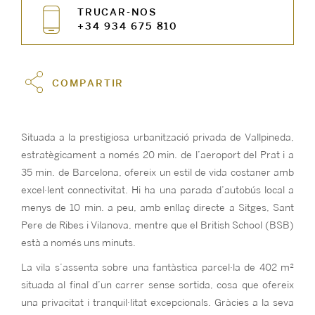
TRUCAR-NOS
+34 934 675 810
COMPARTIR
Situada a la prestigiosa urbanització privada de Vallpineda,
estratègicament a només 20 min. de l’aeroport del Prat i a
35 min. de Barcelona, ofereix un estil de vida costaner amb
excel·lent connectivitat. Hi ha una parada d’autobús local a
menys de 10 min. a peu, amb enllaç directe a Sitges, Sant
Pere de Ribes i Vilanova, mentre que el British School (BSB)
està a només uns minuts.
La vila s’assenta sobre una fantàstica parcel·la de 402 m²
situada al final d’un carrer sense sortida, cosa que ofereix
una privacitat i tranquil·litat excepcionals. Gràcies a la seva