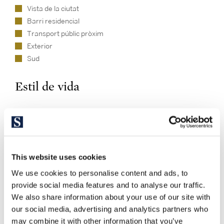
Vista de la ciutat
Barri residencial
Transport públic pròxim
Exterior
Sud
Estil de vida
This website uses cookies
We use cookies to personalise content and ads, to
provide social media features and to analyse our traffic.
We also share information about your use of our site with
Explori altres propietats similars
our social media, advertising and analytics partners who
may combine it with other information that you’ve