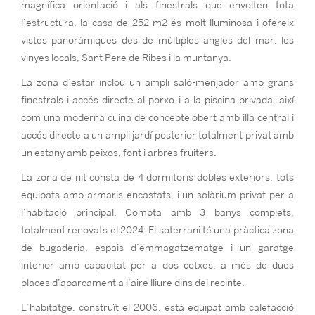
magnífica orientació i als finestrals que envolten tota
l’estructura, la casa de 252 m2 és molt lluminosa i ofereix
vistes panoràmiques des de múltiples angles del mar, les
vinyes locals, Sant Pere de Ribes i la muntanya.
La zona d’estar inclou un ampli saló-menjador amb grans
finestrals i accés directe al porxo i a la piscina privada, així
com una moderna cuina de concepte obert amb illa central i
accés directe a un ampli jardí posterior totalment privat amb
un estany amb peixos, font i arbres fruiters.
La zona de nit consta de 4 dormitoris dobles exteriors, tots
equipats amb armaris encastats, i un solàrium privat per a
l’habitació principal. Compta amb 3 banys complets,
totalment renovats el 2024. El soterrani té una pràctica zona
de bugaderia, espais d’emmagatzematge i un garatge
interior amb capacitat per a dos cotxes, a més de dues
places d’aparcament a l’aire lliure dins del recinte.
L’habitatge, construït el 2006, està equipat amb calefacció