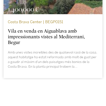
1.400.000 €
Costa Brava Center | BEGP0151
Vila en venda en Aiguablava amb
impressionants vistes al Mediterrani,
Begur
Amb unes vistes increïbles des de qualsevol racó de la casa,
aquest habitatge ha estat reformada amb molt de gust per
a gaudir al màxim d'un dels paisatges més bonics de la
Costa Brava. En la planta principal trobem la...