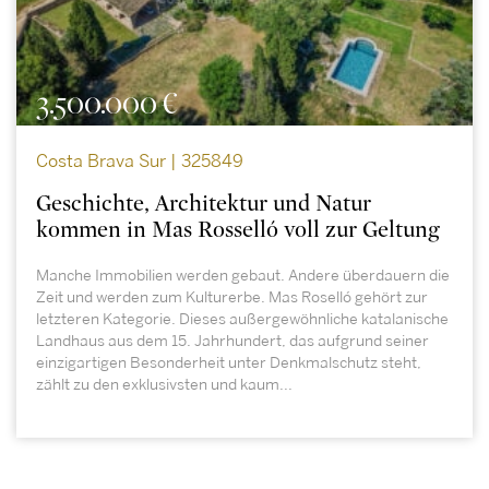
3.500.000 €
Costa Brava Sur | 325849
Geschichte, Architektur und Natur
kommen in Mas Rosselló voll zur Geltung
Manche Immobilien werden gebaut. Andere überdauern die
Zeit und werden zum Kulturerbe. Mas Roselló gehört zur
letzteren Kategorie. Dieses außergewöhnliche katalanische
Landhaus aus dem 15. Jahrhundert, das aufgrund seiner
einzigartigen Besonderheit unter Denkmalschutz steht,
zählt zu den exklusivsten und kaum...