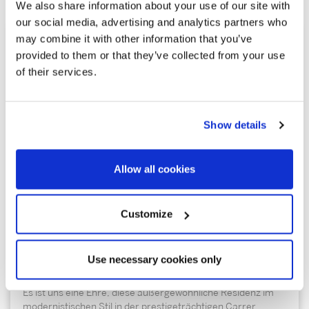
We also share information about your use of our site with
our social media, advertising and analytics partners who
may combine it with other information that you’ve
provided to them or that they’ve collected from your use
of their services.
Show details
Allow all cookies
3.450.000 €
Customize
Eixample | 326906
Außergewöhnliche Wohnung im
Use necessary cookies only
Modernismus-Stil mit eigener Terrasse
Es ist uns eine Ehre, diese außergewöhnliche Residenz im
modernistischen Stil in der prestigeträchtigen Carrer