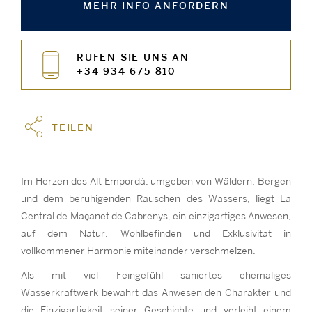
MEHR INFO ANFORDERN
RUFEN SIE UNS AN
+34 934 675 810
TEILEN
Im Herzen des Alt Empordà, umgeben von Wäldern, Bergen
und dem beruhigenden Rauschen des Wassers, liegt La
Central de Maçanet de Cabrenys, ein einzigartiges Anwesen,
auf dem Natur, Wohlbefinden und Exklusivität in
vollkommener Harmonie miteinander verschmelzen.
Als mit viel Feingefühl saniertes ehemaliges
Wasserkraftwerk bewahrt das Anwesen den Charakter und
die Einzigartigkeit seiner Geschichte und verleiht einem