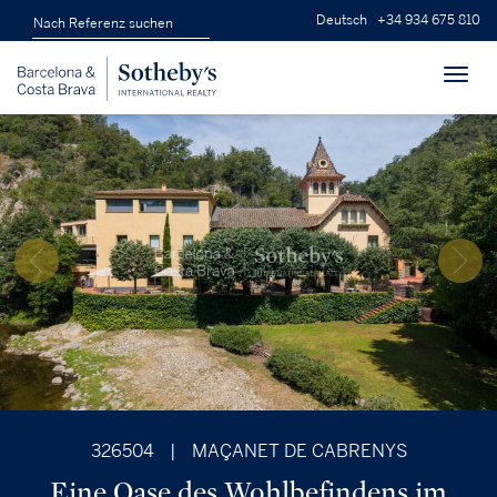
Deutsch
+34 934 675 810
Toggl
navig
326504
|
MAÇANET DE CABRENYS
Eine Oase des Wohlbefindens im