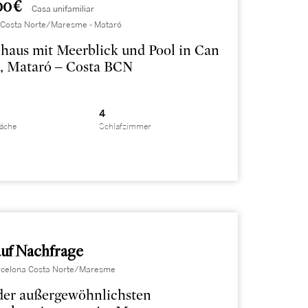
00 €
Casa unifamiliar
 Costa Norte/Maresme - Mataró
haus mit Meerblick und Pool in Can
, Mataró – Costa BCN
4
läche
Schlafzimmer
auf Nachfrage
Barcelona Costa Norte/Maresme
der außergewöhnlichsten