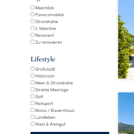
Meerblick
Panoramablick
Strandnähe
1. Meerline
Renoviert
Zu renovieren
Lifestyle
Großstadt
Historisch
Meer & Strandnähe
Direkte Meerlage
Golf
Reitsport
Masia / Bauernhaus
Landleben
Wein & Weingut