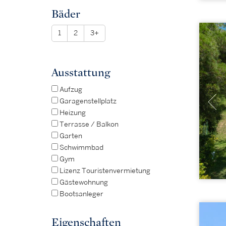
Bäder
1
2
3+
Ausstattung
Aufzug
Garagenstellplatz
Heizung
Terrasse / Balkon
Garten
Schwimmbad
Gym
Lizenz Touristenvermietung
Gästewohnung
Bootsanleger
Eigenschaften