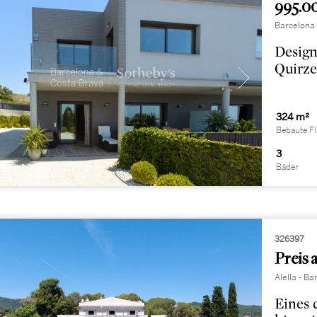
995.0
Barcelona
Design
Quirze
324 m²
Bebaute F
3
Bäder
326397
Preis 
Alella - 
Eines 