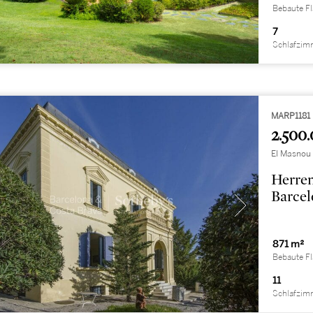
Bebaute F
7
Schlafzim
MARP1181
2.500.
El Masnou
Herren
Barcel
871 m²
Bebaute F
11
Schlafzim