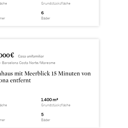
läche
Grundstücksfläche
6
mer
Bäder
000 €
Casa unifamiliar
 - Barcelona Costa Norte/Maresme
haus mit Meerblick 15 Minuten von
ona entfernt
1.400 m²
läche
Grundstücksfläche
5
mer
Bäder