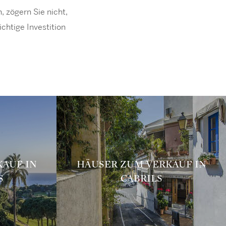
 zögern Sie nicht,
chtige Investition
AUF IN
HÄUSER ZUM VERKAUF IN
S
CABRILS