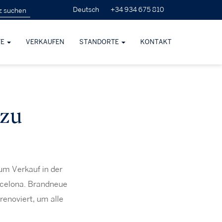
+34 934 675 810
Deutsch
TE
VERKAUFEN
STANDORTE
KONTAKT
 zu
um Verkauf in der
celona. Brandneue
renoviert, um alle