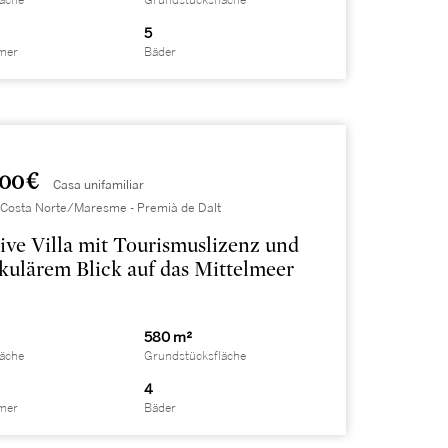
läche
Grundstücksfläche
5
mer
Bäder
000 €
Casa unifamiliar
 Costa Norte/Maresme - Premià de Dalt
ive Villa mit Tourismuslizenz und
kulärem Blick auf das Mittelmeer
580 m²
läche
Grundstücksfläche
4
mer
Bäder