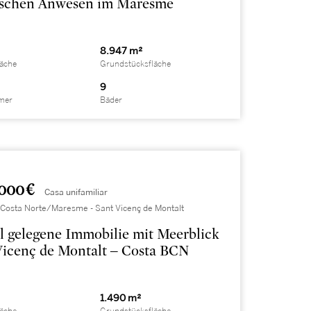
rischen Anwesen im Maresme
8.947 m²
läche
Grundstücksfläche
9
mer
Bäder
000 €
Casa unifamiliar
 Costa Norte/Maresme - Sant Vicenç de Montalt
l gelegene Immobilie mit Meerblick
 Vicenç de Montalt – Costa BCN
1.490 m²