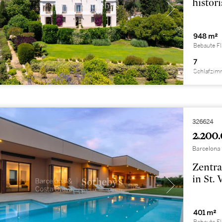
histo
948 m²
Bebaute F
7
Schlafzim
326624
2.200.
Barcelona
Zentra
in St.
401 m²