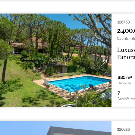
326758
2.400.
Cabrils -
Luxusv
Panora
885 m²
Bebaute F
7
Schlafzim
326626