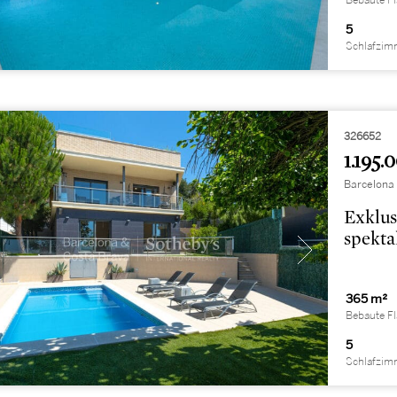
Bebaute F
5
Schlafzim
326652
1.195.
Barcelona
Exklus
spekta
365 m²
Bebaute F
5
Schlafzim