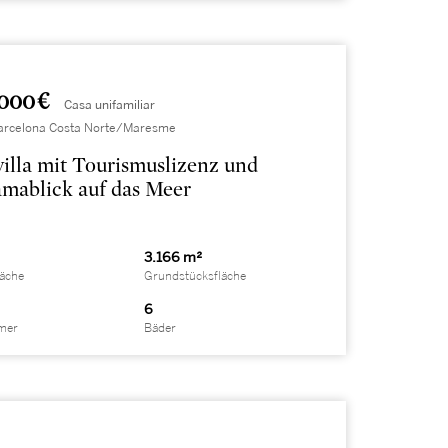
000 €
Casa unifamiliar
 Barcelona Costa Norte/Maresme
illa mit Tourismuslizenz und
mablick auf das Meer
3.166 m²
läche
Grundstücksfläche
6
mer
Bäder