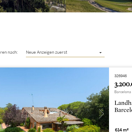
eren nach:
Neue Anzeigen zuerst
326946
3.200.
Barcelona
Landha
Barce
614 m²