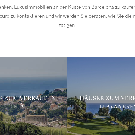
nken, Luxusimmobilien an der Küste von Barcelona zu kaufen,
üro zu kontaktieren und wir werden Sie beraten, wie Sie die ri
tätigen.
R ZUM VERKAUF IN
HÄUSER ZUM VERK
TEIÀ
LLAVANERE