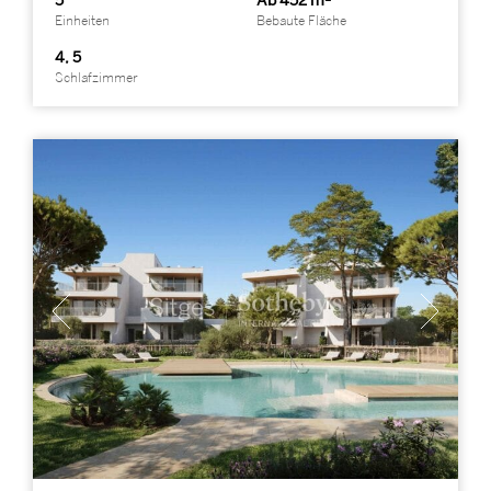
5
Ab 452 m²
Einheiten
Bebaute Fläche
4, 5
Schlafzimmer