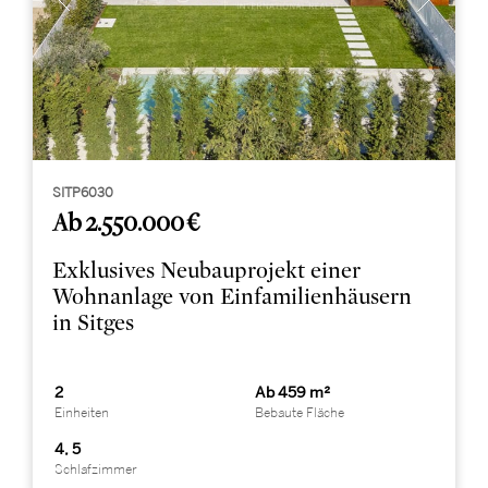
SITP6030
Ab 2.550.000 €
Exklusives Neubauprojekt einer
Wohnanlage von Einfamilienhäusern
in Sitges
2
Ab 459 m²
Einheiten
Bebaute Fläche
4, 5
Schlafzimmer