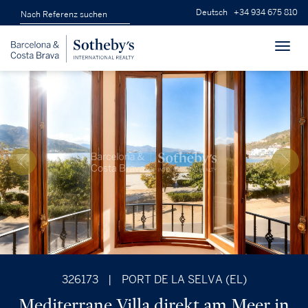
Deutsch
+34 934 675 810
Toggl
navig
326173
|
PORT DE LA SELVA (EL)
Mediterrane Villa direkt am Meer in