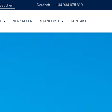
+34 934 675 810
Deutsch
TE
VERKAUFEN
STANDORTE
KONTAKT