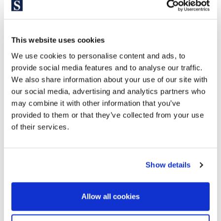
spazieren gehen und sich am Meer entspannen kann, indem
man die reiche Gastronomie der Seefahrertradition probiert.
Das architektonische Erbe der Häuser im Kolonialstil “Casas
This website uses cookies
Indianas” koexistiert mit Projekten der rasenden Modernität,
We use cookies to personalise content and ads, to
um die herum Routen durchgeführt werden, die ihre Aspekte
provide social media features and to analyse our traffic.
abdecken: Die Route der Moderne und die Route der
We also share information about your use of our site with
Amerikaner. Wichtig sind auch die kleinen Geschäfte und die
our social media, advertising and analytics partners who
Dienstleistungen, die den Touristen angeboten werden.
may combine it with other information that you’ve
In diesem idyllischen Ort finden Sie prestigeträchtige Villen
provided to them or that they’ve collected from your use
mit Meerblick in den erlesenen Gegenden von El Vinyet oder
of their services.
Terramar, elegante Appartements direkt am Meer und
Einfamilienhäuser oder moderne Villen in den
Wohngegenden von Santa Barbara, La Levantina und Can
Show details
Girona.
Sitges ist perfekt,
um sich niederzulassen oder ein
Allow all cookies
fantastisches Sommerhaus zu kaufen. Ganz in der Nähe von
Barcelona und gut angebunden durch Zug und Straße, hat