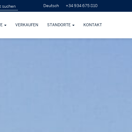
+34 934 675 810
Deutsch
TE
VERKAUFEN
STANDORTE
KONTAKT