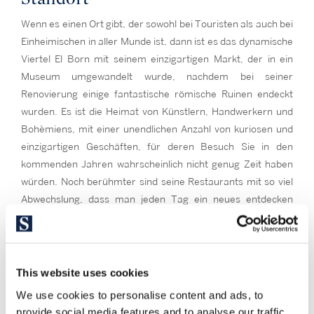
Wenn es einen Ort gibt, der sowohl bei Touristen als auch bei
Einheimischen in aller Munde ist, dann ist es das dynamische
Viertel El Born mit seinem einzigartigen Markt, der in ein
Museum umgewandelt wurde, nachdem bei seiner
Renovierung einige fantastische römische Ruinen endeckt
wurden. Es ist die Heimat von Künstlern, Handwerkern und
Bohèmiens, mit einer unendlichen Anzahl von kuriosen und
einzigartigen Geschäften, für deren Besuch Sie in den
kommenden Jahren wahrscheinlich nicht genug Zeit haben
würden. Noch berühmter sind seine Restaurants mit so viel
Abwechslung, dass man jeden Tag ein neues entdecken
kann. Der Markt von Santa Caterina mit seiner Decke, die
von der Drachenhaut von Sant Jordi inspiriert ist, ist an sich
schon ein Kunstwerk, das man bewundern kann. Die Basilika
Santa María del Mar, der Palau de la Música und die grüne
This website uses cookies
Lunge von La Ciutadella sind einige der wichtigsten
We use cookies to personalise content and ads, to
Sehenswürdigkeiten dieses Viertels. Es ist ein Viertel zum
provide social media features and to analyse our traffic.