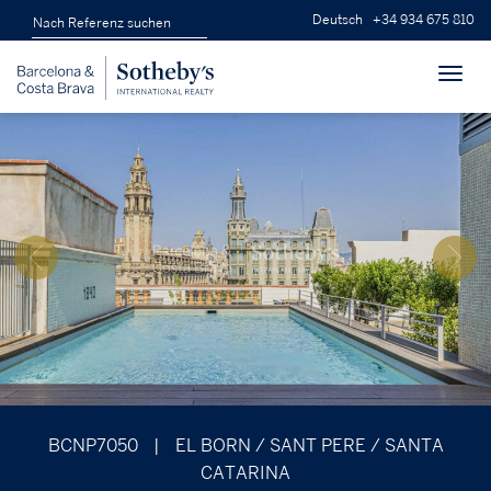
Deutsch
+34 934 675 810
Toggl
navig
BCNP7050
|
EL BORN / SANT PERE / SANTA
CATARINA