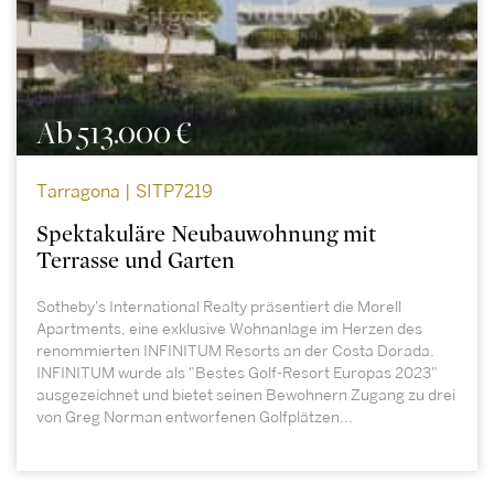
Ab 513.000 €
Tarragona | SITP7219
Spektakuläre Neubauwohnung mit
Terrasse und Garten
Sotheby's International Realty präsentiert die Morell
Apartments, eine exklusive Wohnanlage im Herzen des
renommierten INFINITUM Resorts an der Costa Dorada.
INFINITUM wurde als "Bestes Golf-Resort Europas 2023"
ausgezeichnet und bietet seinen Bewohnern Zugang zu drei
von Greg Norman entworfenen Golfplätzen...