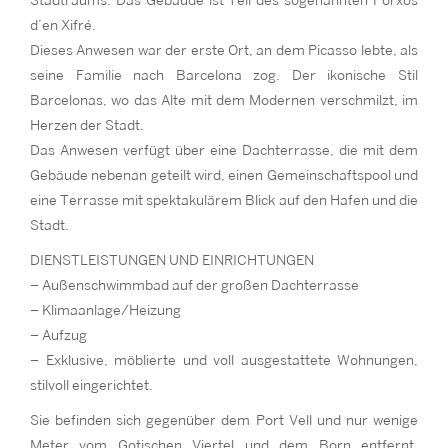
Stadtraums. Das Gebäude ist Teil des sogenannten Porxos
d’en Xifré.
Dieses Anwesen war der erste Ort, an dem Picasso lebte, als
seine Familie nach Barcelona zog. Der ikonische Stil
Barcelonas, wo das Alte mit dem Modernen verschmilzt, im
Herzen der Stadt.
Das Anwesen verfügt über eine Dachterrasse, die mit dem
Gebäude nebenan geteilt wird, einen Gemeinschaftspool und
eine Terrasse mit spektakulärem Blick auf den Hafen und die
Stadt.
DIENSTLEISTUNGEN UND EINRICHTUNGEN
– Außenschwimmbad auf der großen Dachterrasse
– Klimaanlage/Heizung
– Aufzug
– Exklusive, möblierte und voll ausgestattete Wohnungen,
stilvoll eingerichtet.
Sie befinden sich gegenüber dem Port Vell und nur wenige
Meter vom Gotischen Viertel und dem Born entfernt,