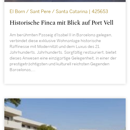
El Born / Sant Pere / Santa Catarina | 425653
Historische Finca mit Blick auf Port Vell
Am berühmten Passeig d'Isabel II in Barcelona gelegen,
verbindet diese exklusive Wohnanlage historische
Raffinesse mit Modernität und dem Luxus des 21.
Jahrhunderts. Jahrhunderts. Sorgfältig restauriert, bietet
dieses Anwesen eine einzigartige Gelegenheit, in einer der
prestigeträchtigsten und kulturell reichsten Gegenden
Barcelonas,...