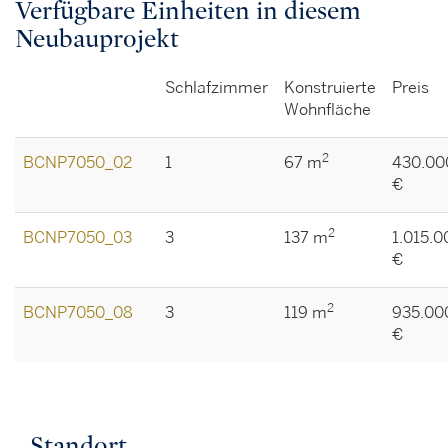
Verfügbare Einheiten in diesem
Neubauprojekt
Schlafzimmer
Konstruierte
Preis
Wohnfläche
2
BCNP7050_02
1
67 m
430.00
€
2
BCNP7050_03
3
137 m
1.015.0
€
2
BCNP7050_08
3
119 m
935.00
€
Standort