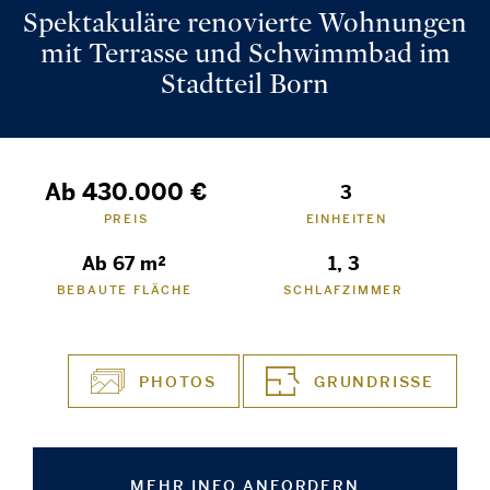
Spektakuläre renovierte Wohnungen
mit Terrasse und Schwimmbad im
Stadtteil Born
Ab 430.000 €
3
PREIS
EINHEITEN
Ab 67 m²
1, 3
BEBAUTE FLÄCHE
SCHLAFZIMMER
PHOTOS
GRUNDRISSE
MEHR INFO ANFORDERN