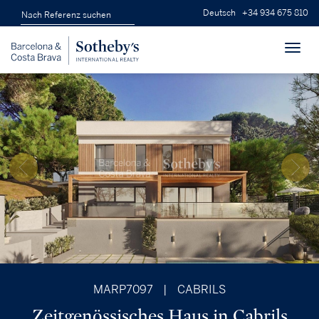
Deutsch
+34 934 675 810
Toggl
navig
MARP7097
|
CABRILS
Zeitgenössisches Haus in Cabrils