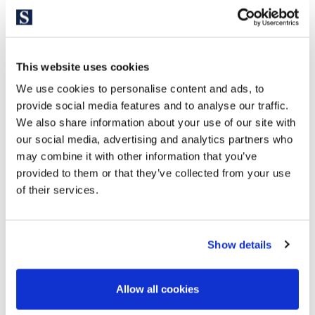
2.800.000 €
Casa adosada
Barcelona Ciudad - Sarrià - Sarrià / Sant Gervasi
Espectacular casa reformada en el
This website uses cookies
barrio de Sarría
We use cookies to personalise content and ads, to
provide social media features and to analyse our traffic.
We also share information about your use of our site with
216 m²
91 m²
our social media, advertising and analytics partners who
Sup. construida
Sup. terreno
may combine it with other information that you’ve
5
4
provided to them or that they’ve collected from your use
Dormitorios
Baños
of their services.
Show details
Allow all cookies