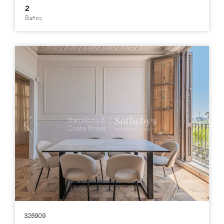
2
Baños
326909