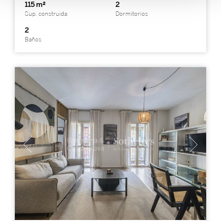
115 m²
2
Sup. construida
Dormitorios
2
Baños