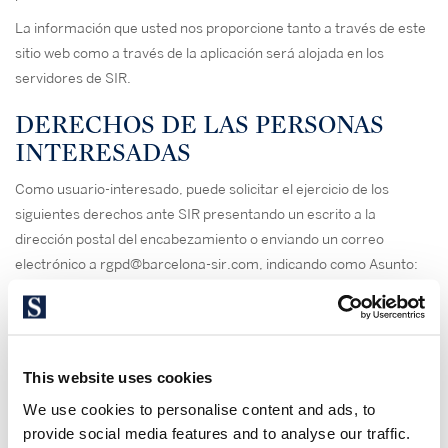
La información que usted nos proporcione tanto a través de este
sitio web como a través de la aplicación será alojada en los
servidores de SIR.
DERECHOS DE LAS PERSONAS
INTERESADAS
Como usuario-interesado, puede solicitar el ejercicio de los
siguientes derechos ante SIR presentando un escrito a la
dirección postal del encabezamiento o enviando un correo
electrónico a rgpd@barcelona-sir.com, indicando como Asunto:
“RGPD, Derechos afectado”, y adjuntando fotocopia de su DNI o
cualquier medio análogo en derecho, tal y como indica la ley.
DERECHOS
This website uses cookies
– Derecho de acceso: permite al interesado conocer y obtener
We use cookies to personalise content and ads, to
información sobre sus datos de carácter personal sometidos a
provide social media features and to analyse our traffic.
tratamiento.