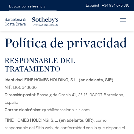
Español
+34 934 675 810
Toggl
navig
Política de privacidad
RESPONSABLE DEL
TRATAMIENTO
Identidad
:
FINE HOMES HOLDING, S.L. (en adelante, SIR)
NIF
: B66643636
Dirección
postal
: Passeig de Gràcia 41, 2º-1ª, 08007 Barcelona,
España
Correo
electrónico
: rgpd@barcelona-sir.com
FINE HOMES HOLDING, S.L. (en adelante, SIR)
, como
responsable del Sitio web, de conformidad con lo que dispone el