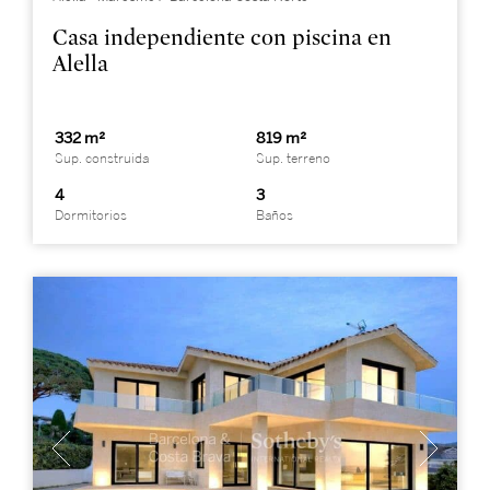
Casa independiente con piscina en
Alella
332 m²
819 m²
Sup. construida
Sup. terreno
4
3
Dormitorios
Baños