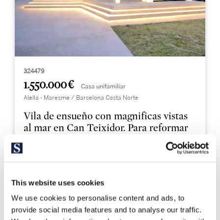
324479
1.550.000 €
Casa unifamiliar
Alella - Maresme / Barcelona Costa Norte
Vila de ensueño con magnificas vistas
al mar en Can Teixidor. Para reformar
359 m²
1.061 m²
Sup. construida
Sup. terreno
This website uses cookies
4
3
Dormitorios
Baños
We use cookies to personalise content and ads, to
provide social media features and to analyse our traffic.