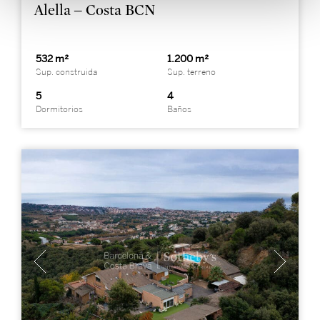
Alella – Costa BCN
532 m²
1.200 m²
Sup. construida
Sup. terreno
5
4
Dormitorios
Baños