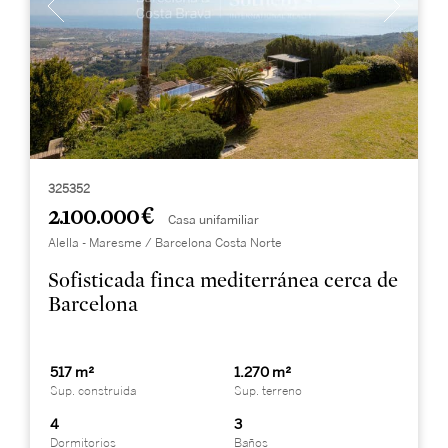
325352
2.100.000 €
Casa unifamiliar
Alella - Maresme / Barcelona Costa Norte
Sofisticada finca mediterránea cerca de
Barcelona
517 m²
1.270 m²
Sup. construida
Sup. terreno
4
3
Dormitorios
Baños