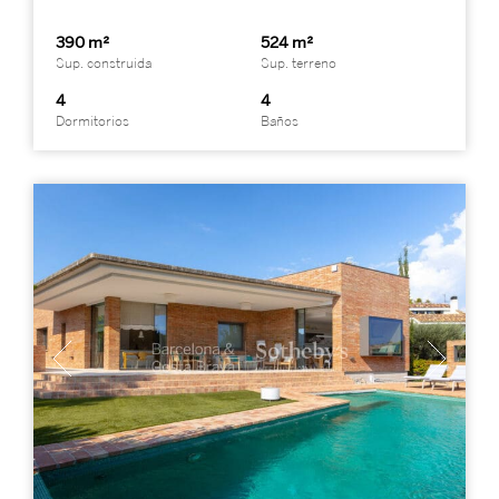
390 m²
524 m²
Sup. construida
Sup. terreno
4
4
Dormitorios
Baños