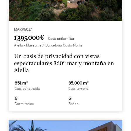
MARP5017
1.395.000 €
Casa unifamiliar
Alella - Maresme / Barcelona Costa Norte
Un oasis de privacidad con vistas
espectaculares 360º mar y montaña en
Alella
851 m²
35.000 m²
Sup. construida
Sup. terreno
6
6
Dormitorios
Baños