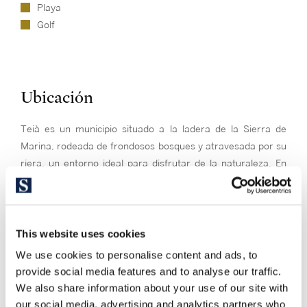
Playa
Golf
Ubicación
Teià es un municipio situado a la ladera de la Sierra de
Marina, rodeada de frondosos bosques y atravesada por su
riera, un entorno ideal para disfrutar de la naturaleza. En
tiempos romanos fue un importante centro de producción
vinícola que en la actualidad se produce con la denominación
de origen de su vecina Alella. Por supuesto, esta cultura del
This website uses cookies
vino hace una combinación excelente con la gastronomía
autóctona en especial con su plato estrella: guiso de
We use cookies to personalise content and ads, to
manzanas rellenas de carne.
provide social media features and to analyse our traffic.
We also share information about your use of our site with
En los últimos años Teià ha aumentado su oferta de
our social media, advertising and analytics partners who