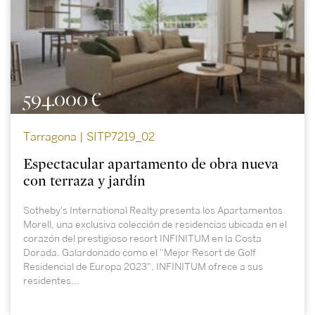
594.000 €
Tarragona | SITP7219_02
Espectacular apartamento de obra nueva
con terraza y jardín
Sotheby's International Realty presenta los Apartamentos
Morell, una exclusiva colección de residencias ubicada en el
corazón del prestigioso resort INFINITUM en la Costa
Dorada. Galardonado como el "Mejor Resort de Golf
Residencial de Europa 2023", INFINITUM ofrece a sus
residentes...