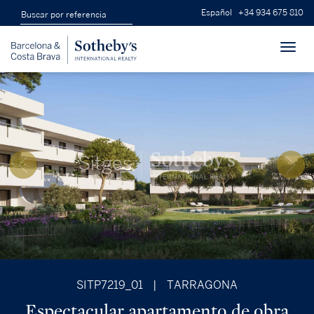
Español
+34 934 675 810
Toggl
navig
SITP7219_01
|
TARRAGONA
Espectacular apartamento de obra