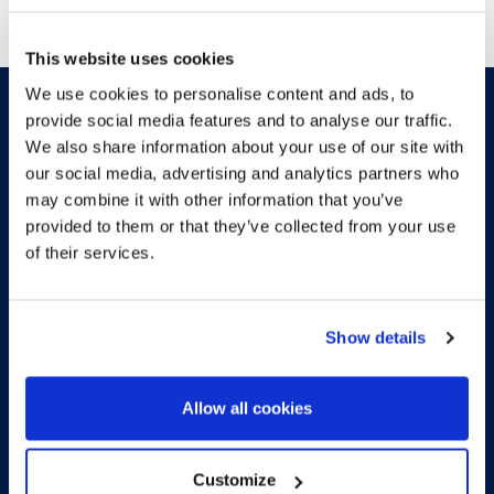
This website uses cookies
We use cookies to personalise content and ads, to
provide social media features and to analyse our traffic.
We also share information about your use of our site with
our social media, advertising and analytics partners who
Más sobre esta obra nueva
may combine it with other information that you’ve
provided to them or that they’ve collected from your use
of their services.
Espectacular apartamento
de obra nueva con terraza y
Show details
jardín
Allow all cookies
VOLVER A LA PROMOCIÓN
Customize