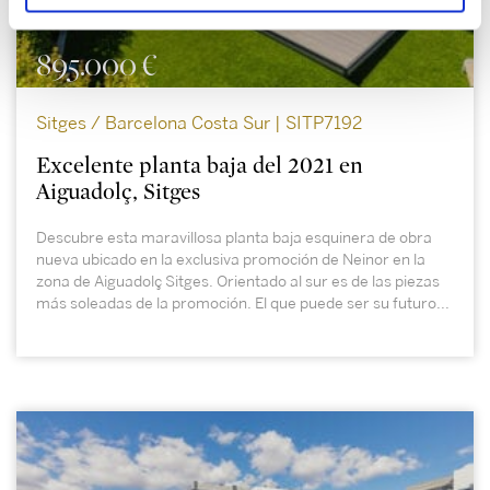
895.000 €
Sitges / Barcelona Costa Sur | SITP7192
Excelente planta baja del 2021 en
Aiguadolç, Sitges
Descubre esta maravillosa planta baja esquinera de obra
nueva ubicado en la exclusiva promoción de Neinor en la
zona de Aiguadolç Sitges. Orientado al sur es de las piezas
más soleadas de la promoción. El que puede ser su futuro...