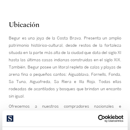
Ubicación
Begur es una joya de la Costa Brava. Presenta un amplio
patrimonio histórico-cultural, desde restos de la fortaleza
situada en la parte más alta de la ciudad que data del siglo XI
hasta las últimas casas indianas construidas en el siglo XIX.
También, Begur posee un litoral repleto de calas y playas de
arena fina o pequeños cantos: Aiguablava, Fornells, Fonda,
Sa Tuna, Aiguafreda, Sa Riera e Illa Roja. Todas ellas
rodeadas de acantilados y bosques que brindan un encanto
sin igual.
Ofrecemos a nuestros compradores nacionales e
internacionales una selección única de propiedades de lujo,
casas modernas, villas exclusivas y apartamentos
extraordinarios en venta en esta bella ciudad de la parte