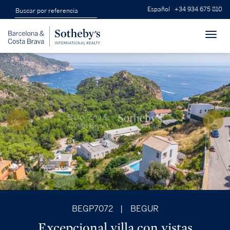
Español
+34 934 675 810
Toggl
navig
BEGP7072
|
BEGUR
Excepcional villa con vistas