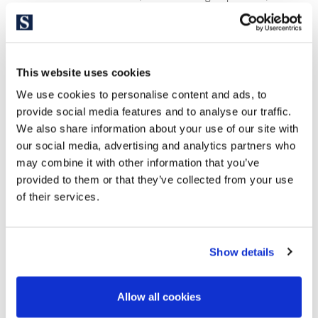
el Liceo Francés, el famoso Camp Nou, diversos bares,
clubes y discotecas. Es un distrito muy seguro lleno de
parques y jardines para perderse.
This website uses cookies
En este distrito también abundan los comercios y centros
comerciales, como L’Illa Diagonal, el Pedralbes Center o el
We use cookies to personalise content and ads, to
provide social media features and to analyse our traffic.
Corte Inglés, así como tiendas y comercio a pie de calle,
We also share information about your use of our site with
incluidas tiendas de marcas de lujo.
our social media, advertising and analytics partners who
may combine it with other information that you’ve
provided to them or that they’ve collected from your use
of their services.
Show details
Allow all cookies