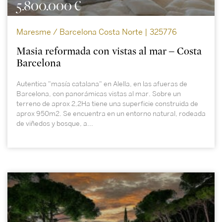
5.800.000 €
Maresme / Barcelona Costa Norte | 325776
Masia reformada con vistas al mar – Costa
Barcelona
Autentica "masía catalana" en Alella, en las afueras de
Barcelona, con panorámicas vistas al mar. Sobre un
terreno de aprox 2,2Ha tiene una superficie construida de
aprox 950m2. Se encuentra en un entorno natural, rodeada
de viñedos y bosque, a...