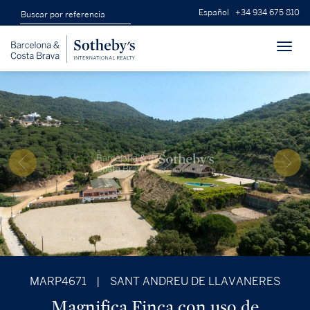
Español
+34 934 675 810
Toggl
navig
MARP4671
|
SANT ANDREU DE LLAVANERES
Magnifica Finca con uso de