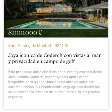
8.000.000 €
Sant Vicenç de Montalt | 324148
Joya icónica de Coderch con vistas al mar
y privacidad en campo de golf
Esta propiedad única diseñada por el prestigioso arquitecto
José Antonio Coderch, constituye una oportunidad
irrepetible para quienes buscan una obra de autor con
carácter icónico. Su inconfundible lenguaje arquitectónico
se expresa en la armonía de los volúmenes, la integración
orgánica...