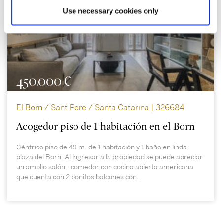
Use necessary cookies only
450.000 €
El Born / Sant Pere / Santa Catarina | 326684
Acogedor piso de 1 habitación en el Born
Céntrico piso de 49 m. de 1 habitación y 1 baño en linda
plaza del Born. Al ingresar a la propiedad se puede apreciar
un amplio salón - comedor con cocina abierta americana
que cuenta con 2 bonitos balcones con...