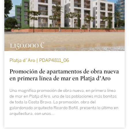
1.150.000 €
Platja d´Aro | PDAP4811_06
Promoción de apartamentos de obra nueva
en primera línea de mar en Platja d’Aro
Una magnífica promoción de obra nueva, en primera línea
de mar en Platja d'Aro, una de las poblaciones más bonitas
de toda la Costa Brava. La promoción, obra del
galardonado arquitecto Ricardo Bofill, presenta lo último en
arquitectura, con unas...