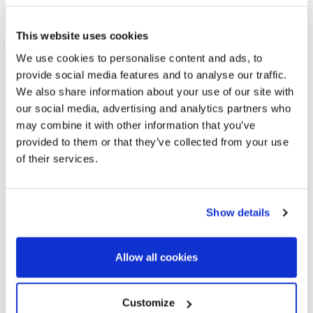
This website uses cookies
We use cookies to personalise content and ads, to
provide social media features and to analyse our traffic.
We also share information about your use of our site with
our social media, advertising and analytics partners who
may combine it with other information that you’ve
provided to them or that they’ve collected from your use
of their services.
1.550.000 €
Sa Riera / Els Valls | 324314
Show details
Magnifica propiedad a pocos metros de la
playa de Illa Roja, Begur
Allow all cookies
Esta fabulosa casa, fue construida hace unos 15 años, sobre
una gran parcela a pocos metros de la playa de Illa Roja.
Customize
Con un cómodo acceso con el coche, llegamos hasta la