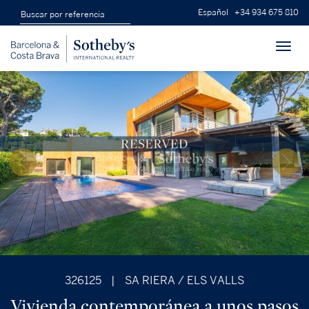
Español
+34 934 675 810
Toggl
navig
326125
|
SA RIERA / ELS VALLS
Vivienda contemporánea a unos pasos