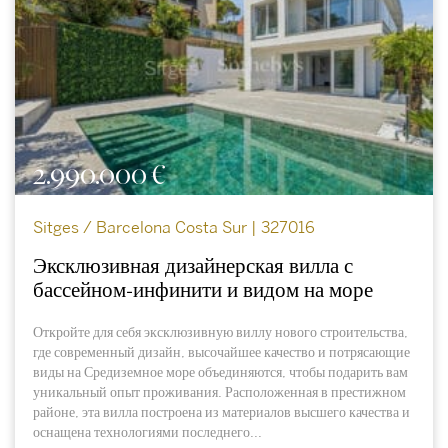
2.990.000 €
Sitges / Barcelona Costa Sur | 327016
Эксклюзивная дизайнерская вилла с
бассейном-инфинити и видом на море
Откройте для себя эксклюзивную виллу нового строительства,
где современный дизайн, высочайшее качество и потрясающие
виды на Средиземное море объединяются, чтобы подарить вам
уникальный опыт проживания. Расположенная в престижном
районе, эта вилла построена из материалов высшего качества и
оснащена технологиями последнего...