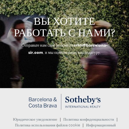
ВЫ ХОТИТЕ
РАБОТАТЬ С НАМИ?
Отправьте нам свое резюме на
rrhh@barcelona-
sir.com
, и мы оценим вашу кандидатуру.
|
|
Юридическое уведомление
Политика конфиденциальности
|
Политика использования файлов cookie
Информационный