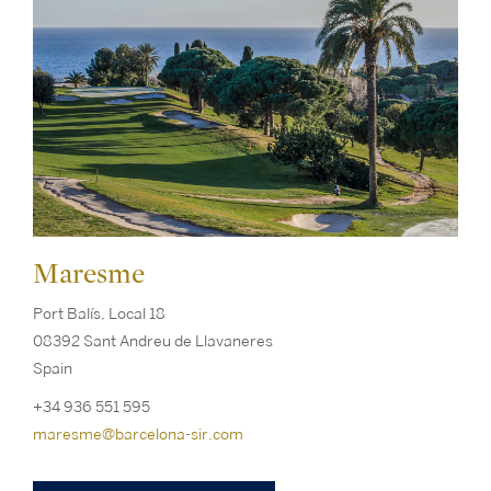
Maresme
Port Balís, Local 18
08392 Sant Andreu de Llavaneres
Spain
+34 936 551 595
maresme@barcelona-sir.com