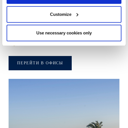
Begur
C. Ventura Sabater 3, local 7
Customize
17255 Begur
Испания
Use necessary cookies only
+34 972 624 070
begur@costabrava-sir.com
ПЕРЕЙТИ В ОФИСЫ