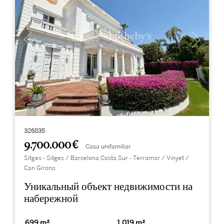
326835
9.700.000 €
Casa unifamiliar
Sitges - Sitges / Barcelona Costa Sur - Terramar / Vinyet /
Can Girona
Уникальный объект недвижимости на
набережной
699 m²
1.019 m²