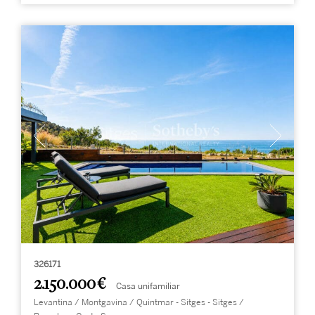
326171
2.150.000 €
Casa unifamiliar
Levantina / Montgavina / Quintmar - Sitges - Sitges /