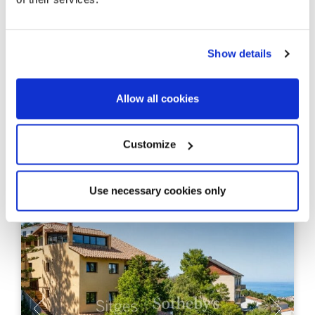
995.000 €
Casa adosada
Centro - Sitges - Sitges / Barcelona Costa Sur
Исторический дом рыбака в
Show details
нескольких метрах от моря
Allow all cookies
180 m²
4
Застроенная площадь
Спальни
Customize
3
Ванные комнаты
Use necessary cookies only