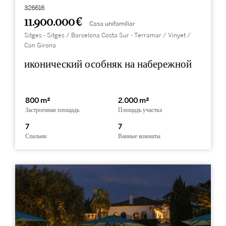
326616
11.900.000 €
Casa unifamiliar
Sitges - Sitges / Barcelona Costa Sur - Terramar / Vinyet /
Can Girona
иконический особняк на набережной
800 m²
2.000 m²
Застроенная площадь
Площадь участка
7
7
Спальни
Ванные комнаты