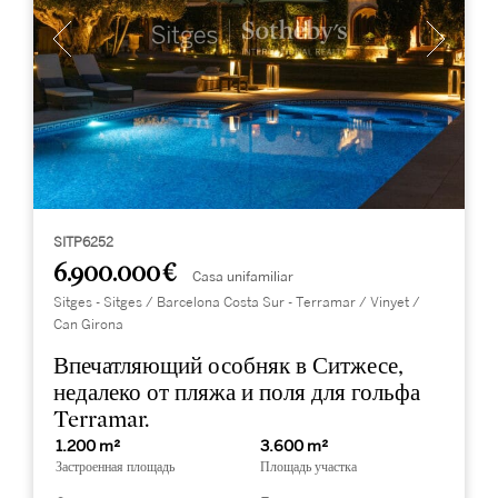
SITP6252
6.900.000 €
Casa unifamiliar
Sitges - Sitges / Barcelona Costa Sur - Terramar / Vinyet /
Can Girona
Впечатляющий особняк в Ситжесе,
недалеко от пляжа и поля для гольфа
Terramar.
1.200 m²
3.600 m²
Застроенная площадь
Площадь участка