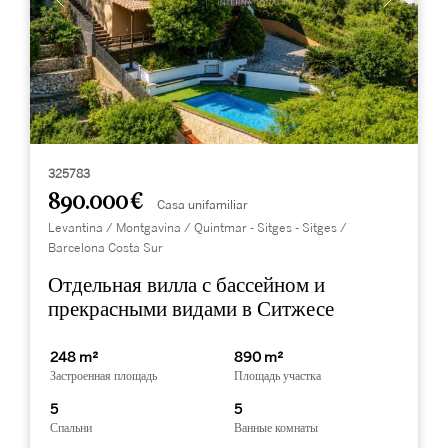
325783
890.000 €
Casa unifamiliar
Levantina / Montgavina / Quintmar - Sitges - Sitges /
Barcelona Costa Sur
Отдельная вилла с бассейном и
прекрасными видами в Ситжесе
248 m²
890 m²
Застроенная площадь
Площадь участка
5
5
Спальни
Ванные комнаты