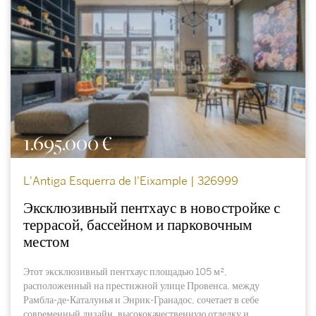
1.695.000 €
L'Antiga Esquerra de l'Eixample | 326999
Эксклюзивный пентхаус в новостройке с
террасой, бассейном и парковочным
местом
Этот эксклюзивный пентхаус площадью 105 м²,
расположенный на престижной улице Провенса, между
Рамбла-де-Каталунья и Энрик-Гранадос, сочетает в себе
современный дизайн, высококачественную отделку и