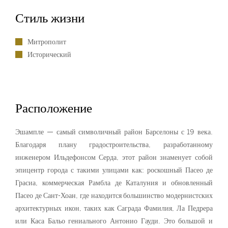
Стиль жизни
Митрополит
Исторический
Расположение
Эшампле — самый символичный район Барселоны с 19 века.
Благодаря плану градостроительства, разработанному
инженером Ильдефонсом Серда, этот район знаменует собой
эпицентр города с такими улицами как: роскошный Пасео де
Грасиа, коммерческая Рамбла де Каталуния и обновленный
Пасео де Сант-Хоан, где находится большинство модернистских
архитектурных икон, таких как Саграда Фамилия, Ла Педрера
или Каса Бальо гениального Антонио Гауди. Это большой и