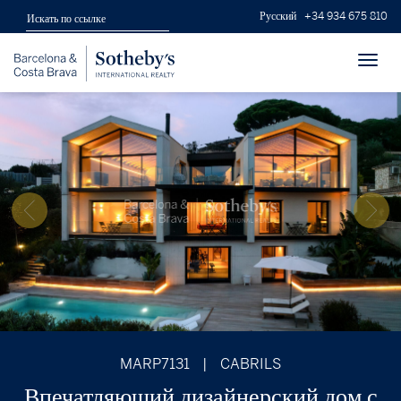
Русский
+34 934 675 810
Toggl
navig
MARP7131
|
CABRILS
Впечатляющий дизайнерский дом с