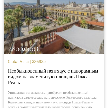
2.800.000 €
Ciutat Vella | 326935
Необыкновенный пентхаус с панорамным
видом на знаменитую площадь Пласа-
Реаль
Уникальная возможность приобрести необыкновенный
пентхаус в самом сердце исторического Готического квартала
Барселоны с видом на знаменитую площадь Пласа-Реаль —
одну из самых известных площадей города, обрамленную