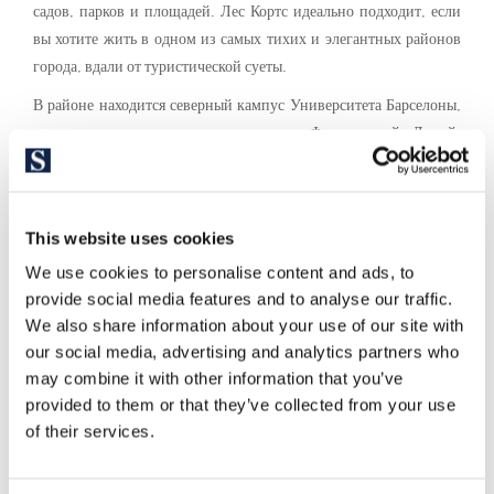
садов, парков и площадей. Лес Кортс идеально подходит, если
вы хотите жить в одном из самых тихих и элегантных районов
города, вдали от туристической суеты.
В районе находится северный кампус Университета Барселоны,
несколько частных школ, таких как Французский Лицей,
знаменитый Камп Ноу, несколько баров, клубов и дискотек. Это
очень безопасный район, полный парков и садов.
Этот район также полон магазинов и торговых центров, таких
This website uses cookies
как Illa Diagonal, Pedralbes Center или Corte Inglés, а также
We use cookies to personalise content and ads, to
коммерции на улице, включая элитные бренды.
provide social media features and to analyse our traffic.
We also share information about your use of our site with
our social media, advertising and analytics partners who
may combine it with other information that you’ve
provided to them or that they’ve collected from your use
of their services.