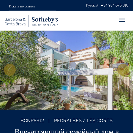
Русский
+34 934 675 810
Toggl
navig
BCNP6312
|
PEDRALBES / LES CORTS
Впечатляющий семейный дом в