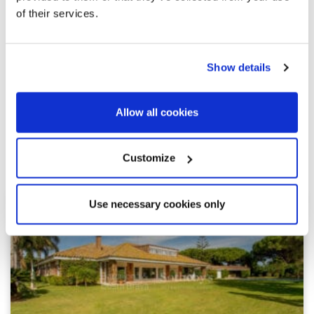
of their services.
Show details
Allow all cookies
Просмотреть другие похожие
объекты недвижимости
Customize
Use necessary cookies only