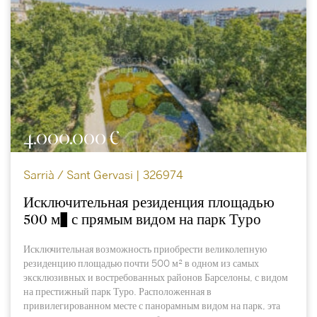
4.000.000 €
Sarrià / Sant Gervasi | 326974
Исключительная резиденция площадью
500 м² с прямым видом на парк Туро
Исключительная возможность приобрести великолепную
резиденцию площадью почти 500 м² в одном из самых
эксклюзивных и востребованных районов Барселоны, с видом
на престижный парк Туро. Расположенная в
привилегированном месте с панорамным видом на парк, эта