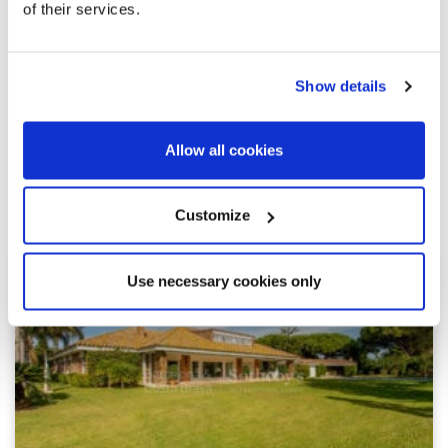
of their services.
Show details
Allow all cookies
Просмотреть другие похожие
объекты недвижимости
Customize
Use necessary cookies only