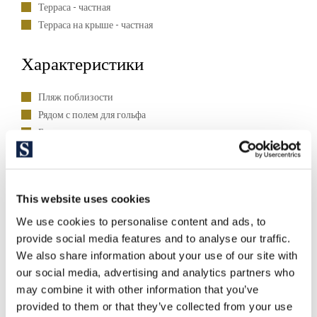
Терраса - частная
Терраса на крыше - частная
Характеристики
Пляж поблизости
Рядом с полем для гольфа
Близлежащие международные школы
Вид на горы
Панорамные виды
Вид на море
This website uses cookies
Вид на город
We use cookies to personalise content and ads, to
Жилой район
provide social media features and to analyse our traffic.
We also share information about your use of our site with
Стиль жизни
our social media, advertising and analytics partners who
may combine it with other information that you’ve
Фермерский дом и финка
provided to them or that they’ve collected from your use